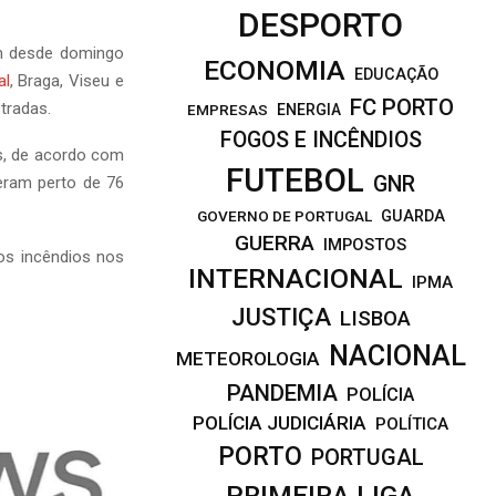
DESPORTO
em desde domingo
ECONOMIA
EDUCAÇÃO
al
, Braga, Viseu e
FC PORTO
tradas.
EMPRESAS
ENERGIA
FOGOS E INCÊNDIOS
es, de acordo com
FUTEBOL
GNR
eram perto de 76
GOVERNO DE PORTUGAL
GUARDA
GUERRA
IMPOSTOS
os incêndios nos
INTERNACIONAL
IPMA
JUSTIÇA
LISBOA
NACIONAL
METEOROLOGIA
PANDEMIA
POLÍCIA
POLÍCIA JUDICIÁRIA
POLÍTICA
PORTO
PORTUGAL
PRIMEIRA LIGA