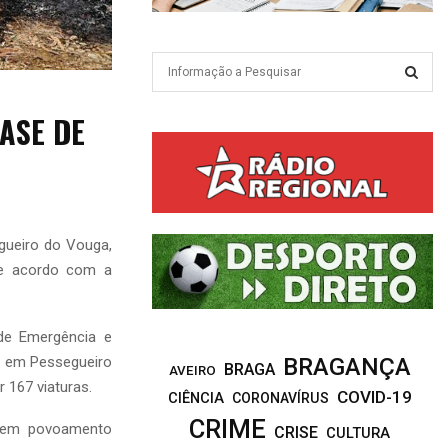
S
e
a
S
FASE DE
r
c
E
h
f
A
o
r
R
gueiro do Vouga,
:
de acordo com a
C
H
 de Emergência e
go em Pessegueiro
BRAGANÇA
BRAGA
AVEIRO
 167 viaturas.
COVID-19
CIÊNCIA
CORONAVÍRUS
CRIME
m em povoamento
CRISE
CULTURA