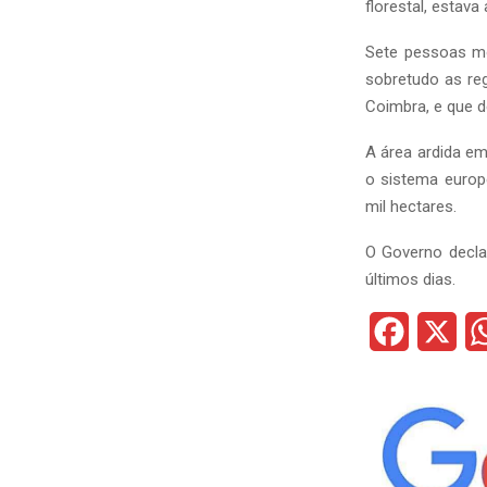
florestal, estava
Sete pessoas mo
sobretudo as reg
Coimbra, e que d
A área ardida em
o sistema europ
mil hectares.
O Governo decla
últimos dias.
F
X
a
c
e