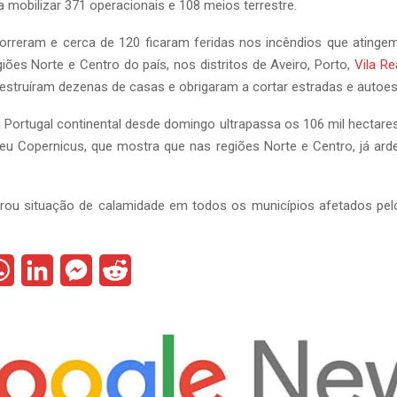
 a mobilizar 371 operacionais e 108 meios terrestre.
rreram e cerca de 120 ficaram feridas nos incêndios que ating
iões Norte e Centro do país, nos distritos de Aveiro, Porto,
Vila Re
estruíram dezenas de casas e obrigaram a cortar estradas e autoes
 Portugal continental desde domingo ultrapassa os 106 mil hectar
eu Copernicus, que mostra que nas regiões Norte e Centro, já ard
rou situação de calamidade em todos os municípios afetados pel
W
L
M
R
h
i
e
e
a
n
s
d
t
k
s
d