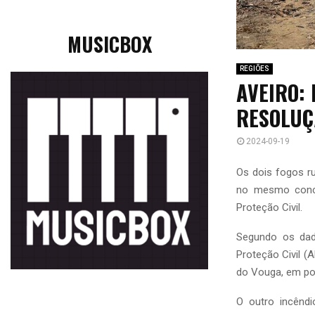
MUSICBOX
REGIÕES
AVEIRO:
RESOLUÇ
2024-09-19
Os dois fogos r
no mesmo conce
Proteção Civil.
Segundo os dado
Proteção Civil (
do Vouga, em pov
O outro incênd