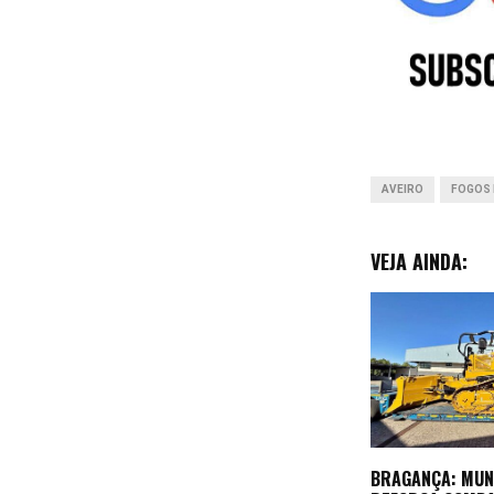
b
o
o
k
AVEIRO
FOGOS 
VEJA AINDA:
BRAGANÇA: MUN