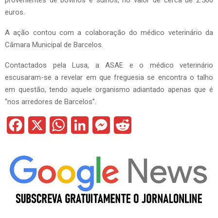
provenientes de bovinos e suínos, no valor de cerca de 2.500
euros.
A ação contou com a colaboração do médico veterinário da
Câmara Municipal de Barcelos.
Contactados pela Lusa, a ASAE e o médico veterinário
escusaram-se a revelar em que freguesia se encontra o talho
em questão, tendo aquele organismo adiantado apenas que é
“nos arredores de Barcelos”.
F
X
W
L
M
R
a
h
i
e
e
c
a
n
s
d
e
t
k
s
d
b
s
e
e
i
o
A
d
n
t