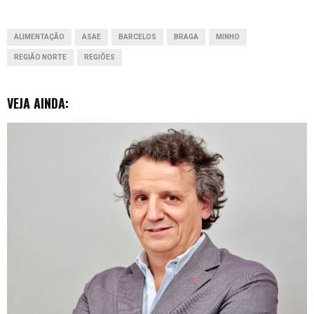
o
p
I
g
ALIMENTAÇÃO
ASAE
BARCELOS
BRAGA
MINHO
k
p
n
e
REGIÃO NORTE
REGIÕES
r
VEJA AINDA: