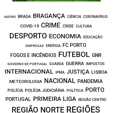
BRAGANÇA
BRAGA
CIÊNCIA
CORONAVÍRUS
AVEIRO
CRIME
COVID-19
CRISE
CULTURA
DESPORTO
ECONOMIA
EDUCAÇÃO
FC PORTO
EMPRESAS
ENERGIA
FUTEBOL
FOGOS E INCÊNDIOS
GNR
GUERRA
IMPOSTOS
GOVERNO DE PORTUGAL
GUARDA
INTERNACIONAL
JUSTIÇA
LISBOA
IPMA
NACIONAL
PANDEMIA
METEOROLOGIA
PORTO
POLÍCIA JUDICIÁRIA
POLÍCIA
POLÍTICA
PRIMEIRA LIGA
PORTUGAL
REGIÃO CENTRO
REGIÕES
REGIÃO NORTE