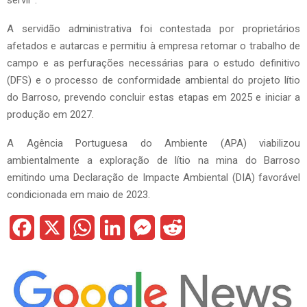
servir”.
A servidão administrativa foi contestada por proprietários
afetados e autarcas e permitiu à empresa retomar o trabalho de
campo e as perfurações necessárias para o estudo definitivo
(DFS) e o processo de conformidade ambiental do projeto lítio
do Barroso, prevendo concluir estas etapas em 2025 e iniciar a
produção em 2027.
A Agência Portuguesa do Ambiente (APA) viabilizou
ambientalmente a exploração de lítio na mina do Barroso
emitindo uma Declaração de Impacte Ambiental (DIA) favorável
condicionada em maio de 2023.
F
X
W
L
M
R
a
h
i
e
e
c
a
n
s
d
e
t
k
s
d