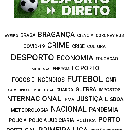
H
BRAGANÇA
BRAGA
CIÊNCIA
CORONAVÍRUS
AVEIRO
CRIME
COVID-19
CRISE
CULTURA
DESPORTO
ECONOMIA
EDUCAÇÃO
FC PORTO
EMPRESAS
ENERGIA
FUTEBOL
FOGOS E INCÊNDIOS
GNR
GUERRA
IMPOSTOS
GOVERNO DE PORTUGAL
GUARDA
INTERNACIONAL
JUSTIÇA
LISBOA
IPMA
NACIONAL
PANDEMIA
METEOROLOGIA
PORTO
POLÍCIA JUDICIÁRIA
POLÍCIA
POLÍTICA
PRIMEIRA LIGA