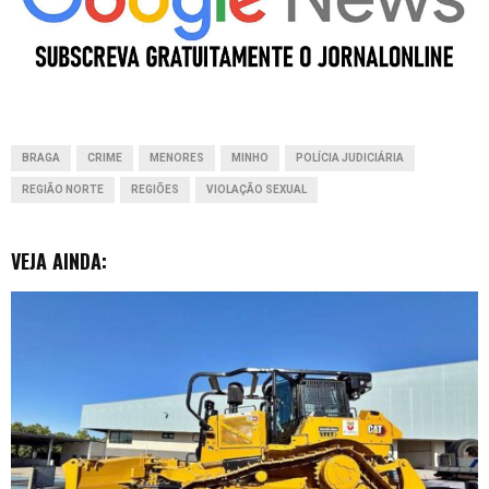
e
t
k
s
d
b
s
e
e
i
o
A
d
n
t
o
p
I
g
BRAGA
CRIME
MENORES
MINHO
POLÍCIA JUDICIÁRIA
k
p
n
e
REGIÃO NORTE
REGIÕES
VIOLAÇÃO SEXUAL
r
VEJA AINDA: