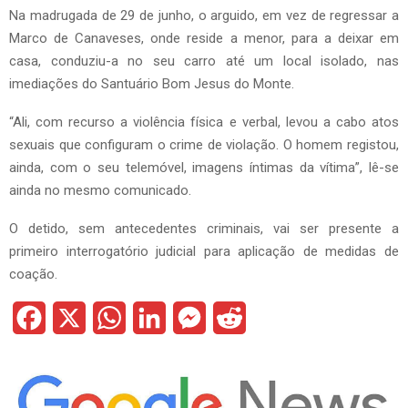
Na madrugada de 29 de junho, o arguido, em vez de regressar a
Marco de Canaveses, onde reside a menor, para a deixar em
casa, conduziu-a no seu carro até um local isolado, nas
imediações do Santuário Bom Jesus do Monte.
“Ali, com recurso a violência física e verbal, levou a cabo atos
sexuais que configuram o crime de violação. O homem registou,
ainda, com o seu telemóvel, imagens íntimas da vítima”, lê-se
ainda no mesmo comunicado.
O detido, sem antecedentes criminais, vai ser presente a
primeiro interrogatório judicial para aplicação de medidas de
coação.
F
X
W
L
M
R
a
h
i
e
e
c
a
n
s
d