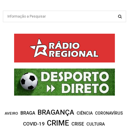
S
e
a
S
r
c
E
h
f
A
o
r
R
:
C
H
BRAGANÇA
BRAGA
CIÊNCIA
CORONAVÍRUS
AVEIRO
CRIME
COVID-19
CRISE
CULTURA