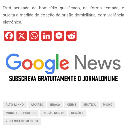
Está acusada de homicídio qualificado, na forma tentada, e
sujeita à medida de coação de prisão domiciliária, com vigilância
eletrónica.
F
X
W
L
M
R
a
h
i
e
e
c
a
n
s
d
e
t
k
s
d
b
s
e
e
i
o
A
d
n
t
o
p
I
g
ALTO-MINHO
AMARES
BRAGA
CRIME
JUSTIÇA
MINHO
k
p
n
e
MINISTÉRIO PÚBLICO
REGIÃO NORTE
REGIÕES
r
VIOLÊNCIA DOMÉSTICA