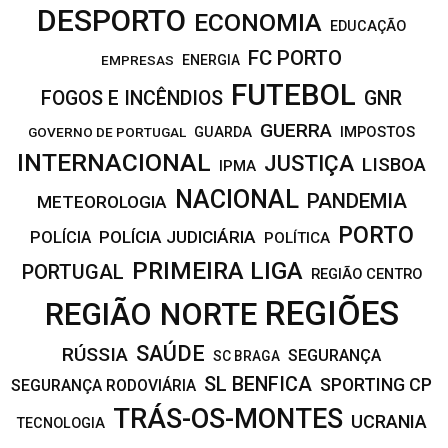
DESPORTO
ECONOMIA
EDUCAÇÃO
FC PORTO
EMPRESAS
ENERGIA
FUTEBOL
FOGOS E INCÊNDIOS
GNR
GUERRA
IMPOSTOS
GOVERNO DE PORTUGAL
GUARDA
INTERNACIONAL
JUSTIÇA
LISBOA
IPMA
NACIONAL
PANDEMIA
METEOROLOGIA
PORTO
POLÍCIA JUDICIÁRIA
POLÍCIA
POLÍTICA
PRIMEIRA LIGA
PORTUGAL
REGIÃO CENTRO
REGIÕES
REGIÃO NORTE
SAÚDE
RÚSSIA
SEGURANÇA
SC BRAGA
SL BENFICA
SPORTING CP
SEGURANÇA RODOVIÁRIA
TRÁS-OS-MONTES
UCRANIA
TECNOLOGIA