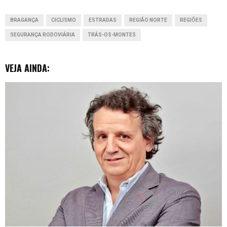
o
p
I
g
d
i
BRAGANÇA
CICLISMO
ESTRADAS
REGIÃO NORTE
REGIÕES
k
p
n
e
o
SEGURANÇA RODOVIÁRIA
TRÁS-OS-MONTES
r
VEJA AINDA: