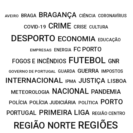
BRAGANÇA
BRAGA
CIÊNCIA
CORONAVÍRUS
AVEIRO
CRIME
COVID-19
CRISE
CULTURA
DESPORTO
ECONOMIA
EDUCAÇÃO
FC PORTO
EMPRESAS
ENERGIA
FUTEBOL
FOGOS E INCÊNDIOS
GNR
GUERRA
IMPOSTOS
GOVERNO DE PORTUGAL
GUARDA
INTERNACIONAL
JUSTIÇA
LISBOA
IPMA
NACIONAL
PANDEMIA
METEOROLOGIA
PORTO
POLÍCIA JUDICIÁRIA
POLÍCIA
POLÍTICA
PRIMEIRA LIGA
PORTUGAL
REGIÃO CENTRO
REGIÕES
REGIÃO NORTE