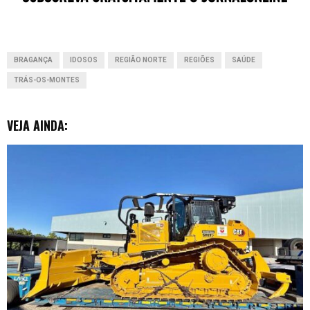
o
A
d
n
t
o
p
I
g
BRAGANÇA
IDOSOS
REGIÃO NORTE
REGIÕES
SAÚDE
k
p
n
e
TRÁS-OS-MONTES
r
VEJA AINDA: