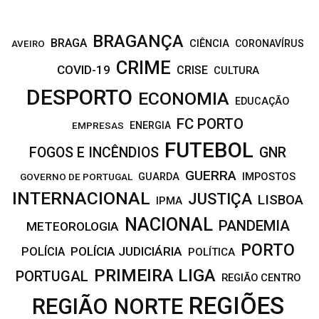
BRAGANÇA
BRAGA
CIÊNCIA
CORONAVÍRUS
AVEIRO
CRIME
COVID-19
CRISE
CULTURA
DESPORTO
ECONOMIA
EDUCAÇÃO
FC PORTO
EMPRESAS
ENERGIA
FUTEBOL
FOGOS E INCÊNDIOS
GNR
GUERRA
IMPOSTOS
GOVERNO DE PORTUGAL
GUARDA
INTERNACIONAL
JUSTIÇA
LISBOA
IPMA
NACIONAL
PANDEMIA
METEOROLOGIA
PORTO
POLÍCIA JUDICIÁRIA
POLÍCIA
POLÍTICA
PRIMEIRA LIGA
PORTUGAL
REGIÃO CENTRO
REGIÕES
REGIÃO NORTE