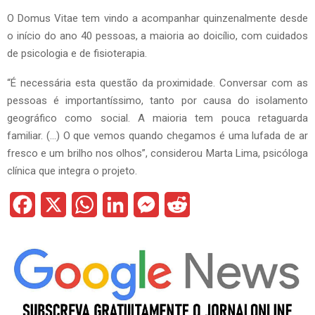
O Domus Vitae tem vindo a acompanhar quinzenalmente desde
o início do ano 40 pessoas, a maioria ao doicílio, com cuidados
de psicologia e de fisioterapia.
“É necessária esta questão da proximidade. Conversar com as
pessoas é importantíssimo, tanto por causa do isolamento
geográfico como social. A maioria tem pouca retaguarda
familiar. (…) O que vemos quando chegamos é uma lufada de ar
fresco e um brilho nos olhos”, considerou Marta Lima, psicóloga
clínica que integra o projeto.
F
X
W
L
M
R
a
h
i
e
e
c
a
n
s
d
e
t
k
s
d
b
s
e
e
i