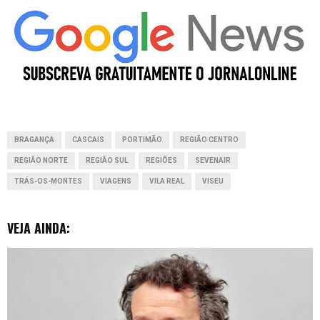
c
a
n
s
d
e
t
k
s
d
b
s
e
e
i
o
A
d
n
t
o
p
I
g
BRAGANÇA
CASCAIS
PORTIMÃO
REGIÃO CENTRO
k
p
n
e
REGIÃO NORTE
REGIÃO SUL
REGIÕES
SEVENAIR
r
TRÁS-OS-MONTES
VIAGENS
VILA REAL
VISEU
VEJA AINDA: