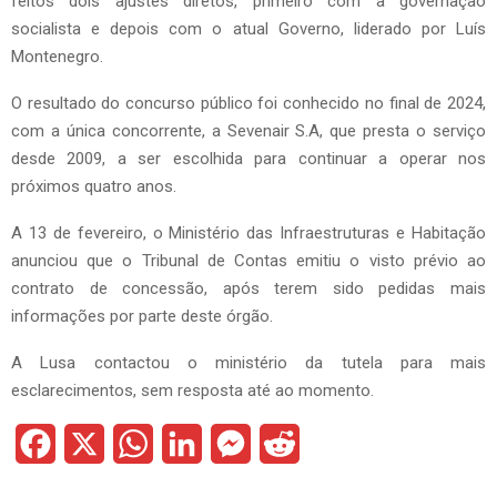
feitos dois ajustes diretos, primeiro com a governação
socialista e depois com o atual Governo, liderado por Luís
Montenegro.
O resultado do concurso público foi conhecido no final de 2024,
com a única concorrente, a Sevenair S.A, que presta o serviço
desde 2009, a ser escolhida para continuar a operar nos
próximos quatro anos.
A 13 de fevereiro, o Ministério das Infraestruturas e Habitação
anunciou que o Tribunal de Contas emitiu o visto prévio ao
contrato de concessão, após terem sido pedidas mais
informações por parte deste órgão.
A Lusa contactou o ministério da tutela para mais
esclarecimentos, sem resposta até ao momento.
F
X
W
L
M
R
a
h
i
e
e