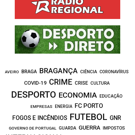
f
A
o
r
R
:
C
H
BRAGANÇA
BRAGA
CIÊNCIA
CORONAVÍRUS
AVEIRO
CRIME
COVID-19
CRISE
CULTURA
DESPORTO
ECONOMIA
EDUCAÇÃO
FC PORTO
EMPRESAS
ENERGIA
FUTEBOL
FOGOS E INCÊNDIOS
GNR
GUERRA
IMPOSTOS
GOVERNO DE PORTUGAL
GUARDA