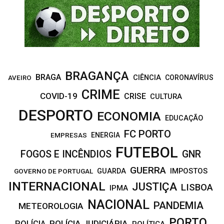
C
H
BRAGANÇA
BRAGA
CIÊNCIA
CORONAVÍRUS
AVEIRO
CRIME
COVID-19
CRISE
CULTURA
DESPORTO
ECONOMIA
EDUCAÇÃO
FC PORTO
EMPRESAS
ENERGIA
FUTEBOL
FOGOS E INCÊNDIOS
GNR
GUERRA
IMPOSTOS
GOVERNO DE PORTUGAL
GUARDA
INTERNACIONAL
JUSTIÇA
LISBOA
IPMA
NACIONAL
PANDEMIA
METEOROLOGIA
PORTO
POLÍCIA JUDICIÁRIA
POLÍCIA
POLÍTICA