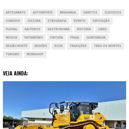
o
p
I
g
ARTESANATO
AUTOMÓVEIS
BRAGANÇA
CARETOS
CLÁSSICOS
k
p
n
e
CONVÍVIO
CULTURA
ETNOGRAFIA
EVENTO
EXPOSIÇÃO
r
FLUVIAL
GAITEIROS
GASTRONOMIA
HISTÓRIA
LINHO
MÚSICA
PATRIMÓNIO
PINTURA
PRAIA
QUINTANILHA
REGIÃO NORTE
REGIÕES
ROCK
TRADIÇÕES
TRÁS-OS-MONTES
TURISMO
WORKSHOP
VEJA AINDA: