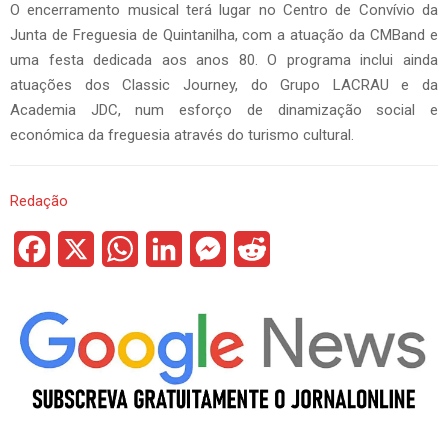
O encerramento musical terá lugar no Centro de Convívio da
Junta de Freguesia de Quintanilha, com a atuação da CMBand e
uma festa dedicada aos anos 80. O programa inclui ainda
atuações dos Classic Journey, do Grupo LACRAU e da
Academia JDC, num esforço de dinamização social e
económica da freguesia através do turismo cultural.
Redação
F
X
W
L
M
R
a
h
i
e
e
c
a
n
s
d
e
t
k
s
d
b
s
e
e
i
o
A
d
n
t