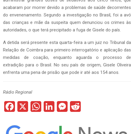
administrar grandes doses de sedativos aos cinco filhos, que
acabaram por morrer devido a problemas de saúde decorrentes
do envenenamento. Segundo a investigação no Brasil, foi a avó
das crianças e mãe da suspeita quem denunciou os crimes às
autoridades, o que terá precipitado a fuga de Gisele do país.
A detida será presente esta quarta-feira a um juiz no Tribunal da
Relação de Coimbra para primeiro interrogatório e aplicação das
medidas de coação, enquanto aguarda o processo de
extradição para o Brasil. No seu país de origem, Gisele Oliveira
enfrenta uma pena de prisão que pode ir até aos 154 anos.
Rádio Regional
F
X
W
L
M
R
a
h
i
e
e
c
a
n
s
d