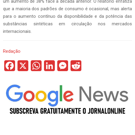
um aumento de 38% face à década anterior. O relatório enfatiza
que a maioria dos padrões de consumo é ocasional, mas alerta
para o aumento contínuo da disponibilidade e da potência das
substâncias sintéticas em circulação nos mercados
internacionais.
Redação
F
X
W
L
M
R
a
h
i
e
e
c
a
n
s
d
e
t
k
s
d
b
s
e
e
i
o
A
d
n
t
o
p
I
g