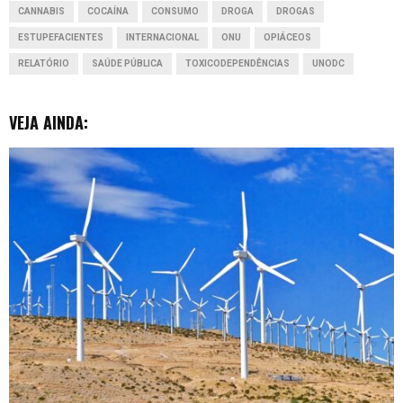
CANNABIS
COCAÍNA
CONSUMO
DROGA
DROGAS
k
p
n
e
ESTUPEFACIENTES
INTERNACIONAL
ONU
OPIÁCEOS
r
RELATÓRIO
SAÚDE PÚBLICA
TOXICODEPENDÊNCIAS
UNODC
VEJA AINDA: