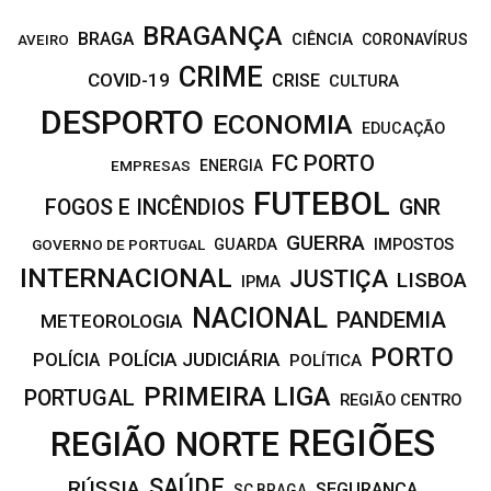
BRAGANÇA
BRAGA
CIÊNCIA
CORONAVÍRUS
AVEIRO
CRIME
COVID-19
CRISE
CULTURA
DESPORTO
ECONOMIA
EDUCAÇÃO
FC PORTO
EMPRESAS
ENERGIA
FUTEBOL
FOGOS E INCÊNDIOS
GNR
GUERRA
IMPOSTOS
GOVERNO DE PORTUGAL
GUARDA
INTERNACIONAL
JUSTIÇA
LISBOA
IPMA
NACIONAL
PANDEMIA
METEOROLOGIA
PORTO
POLÍCIA JUDICIÁRIA
POLÍCIA
POLÍTICA
PRIMEIRA LIGA
PORTUGAL
REGIÃO CENTRO
REGIÕES
REGIÃO NORTE
SAÚDE
RÚSSIA
SEGURANÇA
SC BRAGA