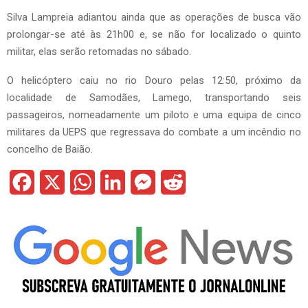
Silva Lampreia adiantou ainda que as operações de busca vão
prolongar-se até às 21h00 e, se não for localizado o quinto
militar, elas serão retomadas no sábado.
O helicóptero caiu no rio Douro pelas 12:50, próximo da
localidade de Samodães, Lamego, transportando seis
passageiros, nomeadamente um piloto e uma equipa de cinco
militares da UEPS que regressava do combate a um incêndio no
concelho de Baião.
F
X
W
L
M
R
a
h
i
e
e
c
a
n
s
d
e
t
k
s
d
b
s
e
e
i
o
A
d
n
t