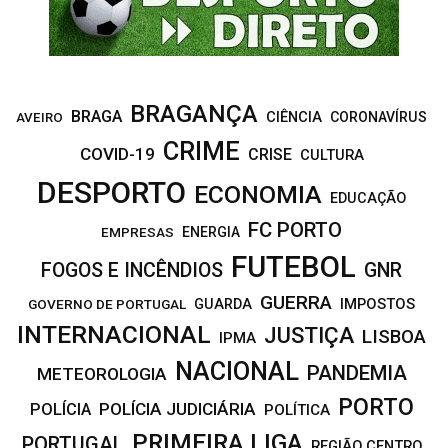
H
BRAGANÇA
BRAGA
CIÊNCIA
CORONAVÍRUS
AVEIRO
CRIME
COVID-19
CRISE
CULTURA
DESPORTO
ECONOMIA
EDUCAÇÃO
FC PORTO
EMPRESAS
ENERGIA
FUTEBOL
FOGOS E INCÊNDIOS
GNR
GUERRA
IMPOSTOS
GOVERNO DE PORTUGAL
GUARDA
INTERNACIONAL
JUSTIÇA
LISBOA
IPMA
NACIONAL
PANDEMIA
METEOROLOGIA
PORTO
POLÍCIA JUDICIÁRIA
POLÍCIA
POLÍTICA
PRIMEIRA LIGA
PORTUGAL
REGIÃO CENTRO