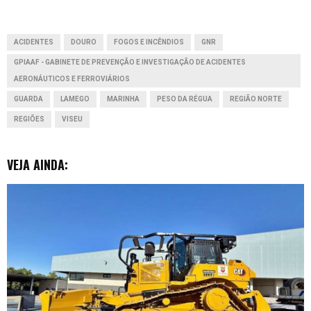
o
p
I
g
ACIDENTES
DOURO
FOGOS E INCÊNDIOS
GNR
k
p
n
e
GPIAAF - GABINETE DE PREVENÇÃO E INVESTIGAÇÃO DE ACIDENTES
r
AERONÁUTICOS E FERROVIÁRIOS
GUARDA
LAMEGO
MARINHA
PESO DA RÉGUA
REGIÃO NORTE
REGIÕES
VISEU
VEJA AINDA: