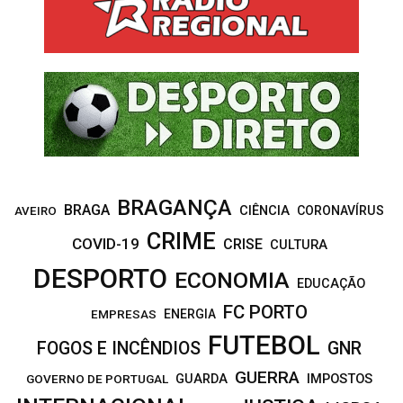
f
A
o
r
R
:
C
H
BRAGANÇA
BRAGA
CIÊNCIA
CORONAVÍRUS
AVEIRO
CRIME
COVID-19
CRISE
CULTURA
DESPORTO
ECONOMIA
EDUCAÇÃO
FC PORTO
EMPRESAS
ENERGIA
FUTEBOL
FOGOS E INCÊNDIOS
GNR
GUERRA
IMPOSTOS
GOVERNO DE PORTUGAL
GUARDA