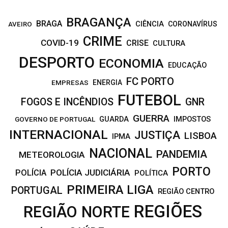
BRAGANÇA
BRAGA
CIÊNCIA
CORONAVÍRUS
AVEIRO
CRIME
COVID-19
CRISE
CULTURA
DESPORTO
ECONOMIA
EDUCAÇÃO
FC PORTO
EMPRESAS
ENERGIA
FUTEBOL
FOGOS E INCÊNDIOS
GNR
GUERRA
IMPOSTOS
GOVERNO DE PORTUGAL
GUARDA
INTERNACIONAL
JUSTIÇA
LISBOA
IPMA
NACIONAL
PANDEMIA
METEOROLOGIA
PORTO
POLÍCIA JUDICIÁRIA
POLÍCIA
POLÍTICA
PRIMEIRA LIGA
PORTUGAL
REGIÃO CENTRO
REGIÕES
REGIÃO NORTE