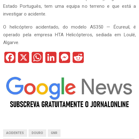
Estado Português, tem uma equipa no terreno e que está a
investigar o acidente.
O helicóptero acidentado, do modelo AS350 — Écureuil, é
operado pela empresa HTA Helicópteros, sediada em Loulé,
Algarve.
F
X
W
L
M
R
a
h
i
e
e
c
a
n
s
d
e
t
k
s
d
b
s
e
e
i
o
A
d
n
t
o
p
I
g
ACIDENTES
DOURO
GNR
k
p
n
e