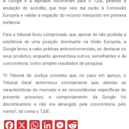
A Google e a Alphabet recorreram para o TJUE, pedindo a
anulação do acórdão, que hoje veio dar razão à Comissão
Europeia e validar a negação do recurso interposto em primeira
instância.
Para o tribunal ficou comprovado que, apesar de não proibida a
existência de uma posição dominante na União Europeia, a
Google levou a cabo práticas anticoncorrenciais, ao destacar os
seus produtos, enquanto apresentava outros, semelhantes e da
concorrência, como simples resultados de pesquisa.
“O Tribunal de Justiça constata que, no caso em apreço, o
Tribunal Geral determinou corretamente que, atentas as
características do mercado e as circunstâncias específicas do
presente processo, o comportamento da Google foi
discriminatório e não era abrangido pela concorrência pelo
mérito”, dá conta o TJUE.
F
X
W
L
M
R