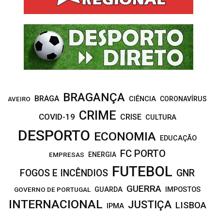
o
r
R
:
C
H
BRAGANÇA
BRAGA
CIÊNCIA
CORONAVÍRUS
AVEIRO
CRIME
COVID-19
CRISE
CULTURA
DESPORTO
ECONOMIA
EDUCAÇÃO
FC PORTO
EMPRESAS
ENERGIA
FUTEBOL
FOGOS E INCÊNDIOS
GNR
GUERRA
IMPOSTOS
GOVERNO DE PORTUGAL
GUARDA
INTERNACIONAL
JUSTIÇA
LISBOA
IPMA