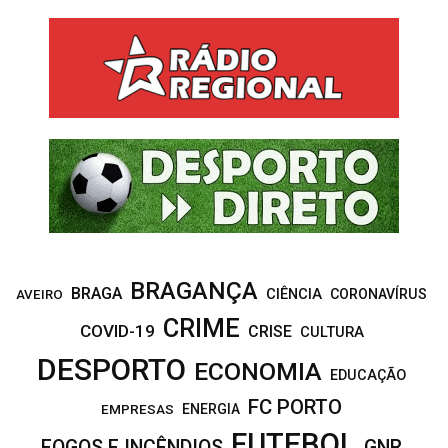
r
c
E
h
f
A
o
r
R
:
C
H
BRAGANÇA
BRAGA
CIÊNCIA
CORONAVÍRUS
AVEIRO
CRIME
COVID-19
CRISE
CULTURA
DESPORTO
ECONOMIA
EDUCAÇÃO
FC PORTO
EMPRESAS
ENERGIA
FUTEBOL
FOGOS E INCÊNDIOS
GNR