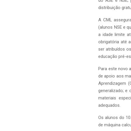
do ASE e NSE; p
distribuição grat
A CML assegura 
(alunos NSE e q
a idade limite 
obrigatória até
ser atribuídos o
educação pré-es
Para este novo a
de apoio aos man
Aprendizagem (
generalizado; e
materiais espe
adequados.
Os alunos do 10
de máquina calcu