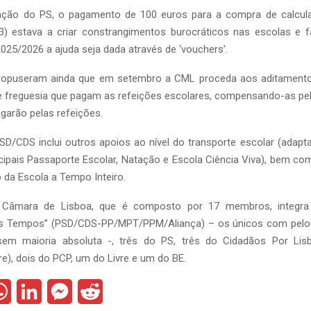
ação do PS, o pagamento de 100 euros para a compra de calcula
) estava a criar constrangimentos burocráticos nas escolas e fa
025/2026 a ajuda seja dada através de ‘vouchers’.
propuseram ainda que em setembro a CML proceda aos aditament
e freguesia que pagam as refeições escolares, compensando-as p
garão pelas refeições.
D/CDS inclui outros apoios ao nível do transporte escolar (adapt
ipais Passaporte Escolar, Natação e Escola Ciência Viva), bem co
da Escola a Tempo Inteiro.
 Câmara de Lisboa, que é composto por 17 membros, integra 
s Tempos” (PSD/CDS-PP/MPT/PPM/Aliança) – os únicos com pelou
em maioria absoluta -, três do PS, três do Cidadãos Por Lisbo
re), dois do PCP, um do Livre e um do BE.
W
L
M
R