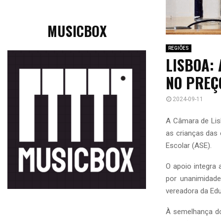
MUSICBOX
REGIÕES
LISBOA:
NO PREÇ
2024-09-11
A Câmara de Lis
as crianças das 
Escolar (ASE).
O apoio integra 
por unanimidade
vereadora da Edu
À semelhança do