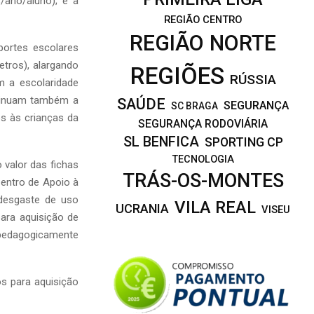
/ano/aluno); e a
REGIÃO CENTRO
REGIÃO NORTE
portes escolares
tros), alargando
REGIÕES
RÚSSIA
m a escolaridade
ntinuam também a
SAÚDE
SEGURANÇA
SC BRAGA
os às crianças da
SEGURANÇA RODOVIÁRIA
SL BENFICA
SPORTING CP
TECNOLOGIA
 valor das fichas
TRÁS-OS-MONTES
Centro de Apoio à
desgaste de uso
VILA REAL
UCRANIA
VISEU
ara aquisição de
pedagogicamente
s para aquisição