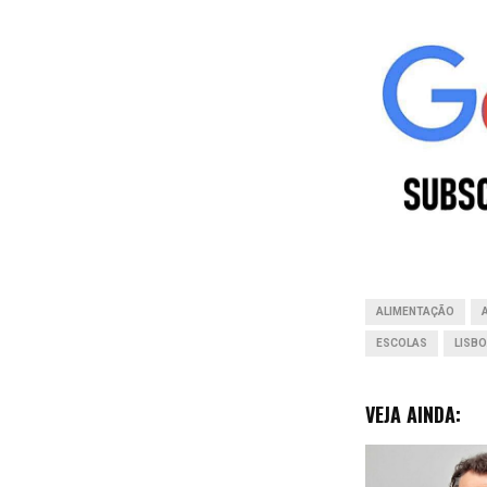
a
c
e
b
o
o
k
ALIMENTAÇÃO
ESCOLAS
LISB
VEJA AINDA: