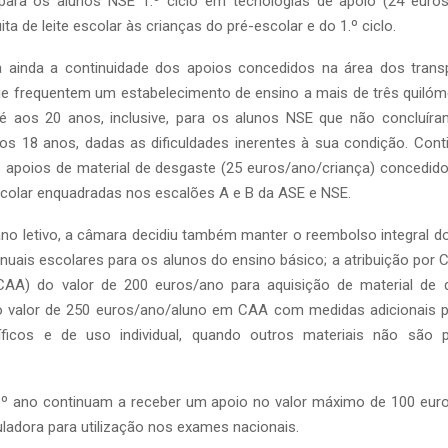
ara os alunos NSE 1.º ciclo em tecnologias de apoio (24 euros
uita de leite escolar às crianças do pré-escolar e do 1.º ciclo.
ainda a continuidade dos apoios concedidos na área dos trans
ue frequentem um estabelecimento de ensino a mais de três quilóme
até aos 20 anos, inclusive, para os alunos NSE que não concluíra
 aos 18 anos, dadas as dificuldades inerentes à sua condição. Co
s apoios de material de desgaste (25 euros/ano/criança) concedid
colar enquadradas nos escalões A e B da ASE e NSE.
no letivo, a câmara decidiu também manter o reembolso integral do
uais escolares para os alunos do ensino básico; a atribuição por 
CAA) do valor de 200 euros/ano para aquisição de material de 
 o valor de 250 euros/ano/aluno em CAA com medidas adicionais p
cíficos e de uso individual, quando outros materiais não são 
.º ano continuam a receber um apoio no valor máximo de 100 euro
ladora para utilização nos exames nacionais.