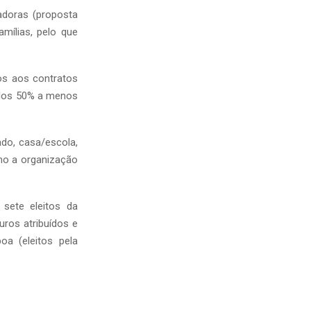
doras (proposta
mílias, pelo que
os aos contratos
elos 50% a menos
ado, casa/escola,
mo a organização
sete eleitos da
ros atribuídos e
a (eleitos pela