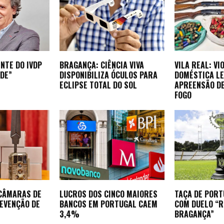
NTE DO IVDP
BRAGANÇA: CIÊNCIA VIVA
VILA REAL: VI
DE”
DISPONIBILIZA ÓCULOS PARA
DOMÉSTICA LE
ECLIPSE TOTAL DO SOL
APREENSÃO D
FOGO
 CÂMARAS DE
LUCROS DOS CINCO MAIORES
TAÇA DE POR
REVENÇÃO DE
BANCOS EM PORTUGAL CAEM
COM DUELO “
3,4%
BRAGANÇA”