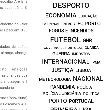
escalão A e B, e
DESPORTO
ino secundário. O
.
ECONOMIA
EDUCAÇÃO
FC PORTO
ualmente no valor
EMPRESAS
ENERGIA
unos paguem 0,73
FOGOS E INCÊNDIOS
FUTEBOL
GNR
idades de saúde
GOVERNO DE PORTUGAL
GUARDA
o-almoço, almoço
GUERRA
IMPOSTOS
INTERNACIONAL
IPMA
JUSTIÇA
osto – refeições
LISBOA
 as crianças que
NACIONAL
METEOROLOGIA
aprendizagem e à
PANDEMIA
POLÍCIA
ecundário.
POLÍCIA JUDICIÁRIA
POLÍTICA
euros/ano/aluno)
PORTO
PORTUGAL
nos escalões A, B
PRIMEIRA LIGA