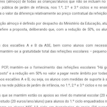
ares (almoço) de todas as crianças/alunos que não se incluam no 
e pública de jardim de infância, nos 1.º, 2.º e 3.º ciclos e no ens
a o valor da diferença relativamente ao preço contratual da refeição
ição almoço é definido por despacho do Ministério da Educação, at
 refere a proposta, deliberando que, com a redução de 50%, os al
as dos escalões A e B da ASE, bem como alunos com necess
, mantém-se a gratuitidade total das refeições escolares – pequen
 PCP, mantém-se o fornecimento das refeições escolares “Há g
osto” e a redução em 50% no valor a pagar neste âmbito por todas
nos escalões A e B, ou seja, os alunos com medidas de suporte à 
s na rede pública de jardim de infância, no 1.º, 2.º e 3.º ciclos e no s
s que se mantêm estão os apoios ao nível do material escolar (20 
 estudo (20 euros/ano/aluno) para alunos do 1.º ciclo enquadrados 