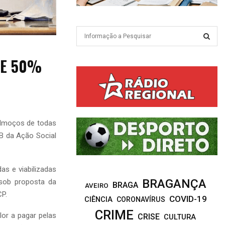
S
e
a
S
DE 50%
r
c
E
h
f
A
o
r
R
almoços de todas
:
 B da Ação Social
C
H
as e viabilizadas
BRAGANÇA
 sob proposta da
BRAGA
AVEIRO
CP.
COVID-19
CIÊNCIA
CORONAVÍRUS
CRIME
or a pagar pelas
CRISE
CULTURA