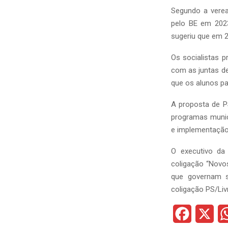
Segundo a vere
pelo BE em 2023
sugeriu que em 2
Os socialistas 
com as juntas d
que os alunos pa
A proposta de PS
programas munic
e implementação 
O executivo da
coligação “Novo
que governam s
coligação PS/Liv
F
X