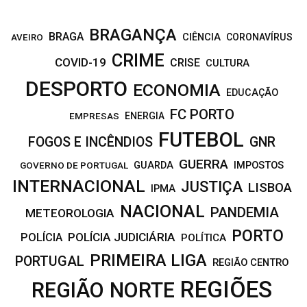
BRAGANÇA
BRAGA
CIÊNCIA
CORONAVÍRUS
AVEIRO
CRIME
COVID-19
CRISE
CULTURA
DESPORTO
ECONOMIA
EDUCAÇÃO
FC PORTO
EMPRESAS
ENERGIA
FUTEBOL
FOGOS E INCÊNDIOS
GNR
GUERRA
IMPOSTOS
GOVERNO DE PORTUGAL
GUARDA
INTERNACIONAL
JUSTIÇA
LISBOA
IPMA
NACIONAL
PANDEMIA
METEOROLOGIA
PORTO
POLÍCIA JUDICIÁRIA
POLÍCIA
POLÍTICA
PRIMEIRA LIGA
PORTUGAL
REGIÃO CENTRO
REGIÕES
REGIÃO NORTE