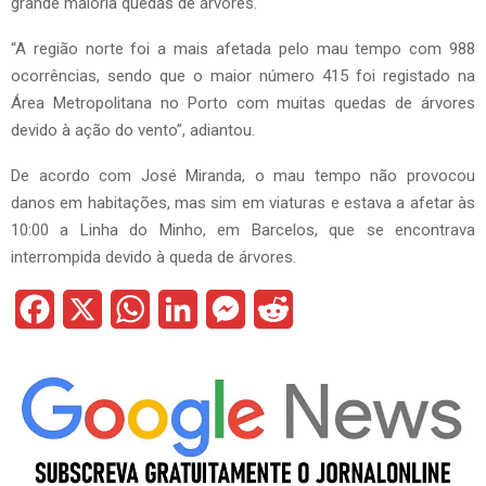
grande maioria quedas de árvores.
“A região norte foi a mais afetada pelo mau tempo com 988
ocorrências, sendo que o maior número 415 foi registado na
Área Metropolitana no Porto com muitas quedas de árvores
devido à ação do vento”, adiantou.
De acordo com José Miranda, o mau tempo não provocou
danos em habitações, mas sim em viaturas e estava a afetar às
10:00 a Linha do Minho, em Barcelos, que se encontrava
interrompida devido à queda de árvores.
F
X
W
L
M
R
a
h
i
e
e
c
a
n
s
d
e
t
k
s
d
b
s
e
e
i