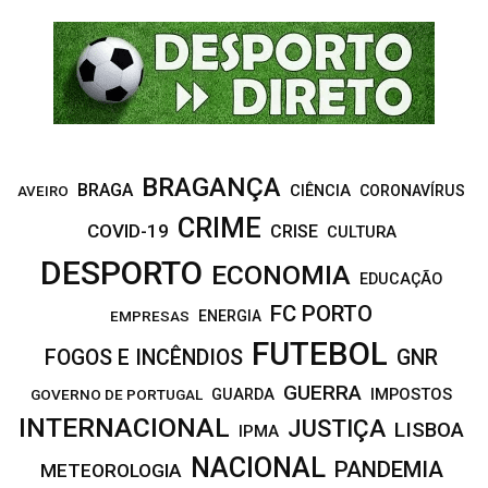
:
C
H
BRAGANÇA
BRAGA
CIÊNCIA
CORONAVÍRUS
AVEIRO
CRIME
COVID-19
CRISE
CULTURA
DESPORTO
ECONOMIA
EDUCAÇÃO
FC PORTO
EMPRESAS
ENERGIA
FUTEBOL
FOGOS E INCÊNDIOS
GNR
GUERRA
IMPOSTOS
GOVERNO DE PORTUGAL
GUARDA
INTERNACIONAL
JUSTIÇA
LISBOA
IPMA
NACIONAL
PANDEMIA
METEOROLOGIA