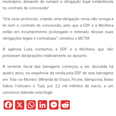
municípios, deixando de cumprir a obrigação legal estabelecida
no contrato de concessão”.
“Ora, esse protocolo, criando uma obrigação nova, não revoga a
lei nem o contrato de concessão, pelo que a EDP e a Movhera
estão em incumprimento prolongado e reiterado dessas suas
obrigações legais e contratuais”, rematou o MCTM.
A agência Lusa contactou a EDP e a Movhera, que não
prestaram declarações relativamente ao assunto.
A vertente fiscal das barragens começou a ser discutida há
quatro anos, na sequência da venda pela EDP de seis barragens
em Trás-os-Montes (Miranda do Douro, Picote, Bemposta, Baixo
Sabor, Feiticeiro e Tua), por 2,2 mil milhões de euros, a um
consórcio liderado pela Engie.
F
X
W
L
M
R
a
h
i
e
e