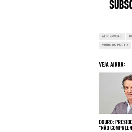
o
k
ALTO-DOURO
D
VINHO DO PORTO
VEJA AINDA:
DOURO: PRESIDE
“NÃO COMPREEN