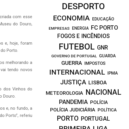
DESPORTO
ECONOMIA
 criada com esse
EDUCAÇÃO
 Museu do Douro,
FC PORTO
EMPRESAS
ENERGIA
FOGOS E INCÊNDIOS
s e, hoje, foram
FUTEBOL
GNR
 do Porto.
GOVERNO DE PORTUGAL
GUARDA
GUERRA
mos melhorando a
IMPOSTOS
vai tendo novos
INTERNACIONAL
IPMA
JUSTIÇA
LISBOA
to dos Vinhos do
NACIONAL
METEOROLOGIA
o Douro.
PANDEMIA
POLÍCIA
los e, no fundo, a
POLÍCIA JUDICIÁRIA
POLÍTICA
o Porto”, referiu
PORTO
PORTUGAL
PRIMEIRA LIGA