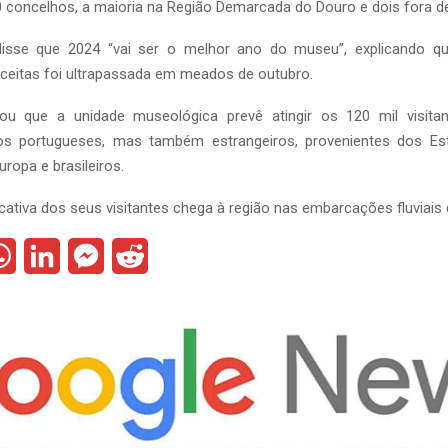
0 concelhos, a maioria na Região Demarcada do Douro e dois fora des
disse que 2024 “vai ser o melhor ano do museu”, explicando qu
receitas foi ultrapassada em meados de outubro.
tou que a unidade museológica prevê atingir os 120 mil visitan
os portugueses, mas também estrangeiros, provenientes dos Es
ropa e brasileiros.
icativa dos seus visitantes chega à região nas embarcações fluviais 
W
L
M
R
h
i
e
e
a
n
s
d
t
k
s
d
s
e
e
i
A
d
n
t