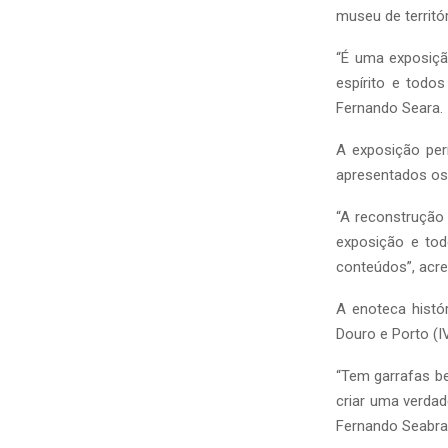
museu de territór
“É uma exposiçã
espírito e todo
Fernando Seara.
A exposição per
apresentados os 
“A reconstrução
exposição e to
conteúdos”, acr
A enoteca histó
Douro e Porto (I
“Tem garrafas bel
criar uma verdad
Fernando Seabra