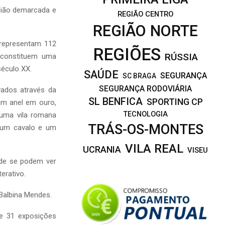
gião demarcada e
REGIÃO CENTRO
REGIÃO NORTE
 representam 112
REGIÕES
RÚSSIA
 constituem uma
século XX.
SAÚDE
SEGURANÇA
SC BRAGA
SEGURANÇA RODOVIÁRIA
vados através da
SL BENFICA
SPORTING CP
um anel em ouro,
TECNOLOGIA
uma vila romana
TRÁS-OS-MONTES
e um cavalo e um
VILA REAL
UCRANIA
VISEU
nde se podem ver
erativo.
 Balbina Mendes.
de 31 exposições