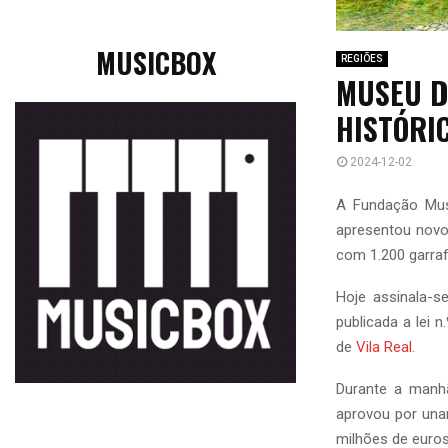
MUSICBOX
REGIÕES
MUSEU D
HISTÓRI
2024-12-02
A Fundação Mus
apresentou novo
com 1.200 garraf
Hoje assinala-s
publicada a lei 
de
Vila Real
.
Durante a manh
aprovou por una
milhões de euro