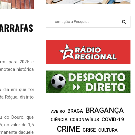
S
GARRAFAS
e
a
S
r
c
E
h
f
A
ros para 2025 e
o
noteca histórica
r
R
:
C
o dia em que foi
H
a Régua, distrito
BRAGANÇA
BRAGA
AVEIRO
u do Douro, que
COVID-19
CIÊNCIA
CORONAVÍRUS
 no valor de 1,5
CRIME
CRISE
CULTURA
rmanente daquele