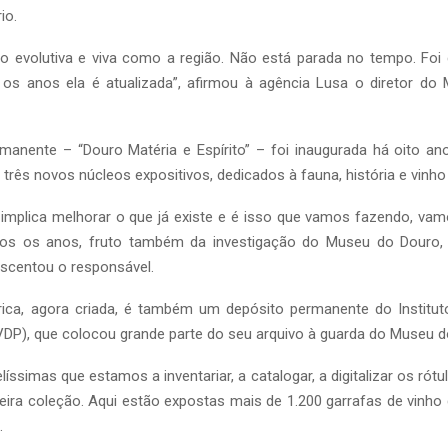
io.
o evolutiva e viva como a região. Não está parada no tempo. Foi
s os anos ela é atualizada”, afirmou à agência Lusa o diretor do
manente – “Douro Matéria e Espírito” – foi inaugurada há oito ano
três novos núcleos expositivos, dedicados à fauna, história e vinho
 implica melhorar o que já existe e é isso que vamos fazendo, va
dos os anos, fruto também da investigação do Museu do Douro, 
escentou o responsável.
rica, agora criada, é também um depósito permanente do Institu
VDP), que colocou grande parte do seu arquivo à guarda do Museu d
íssimas que estamos a inventariar, a catalogar, a digitalizar os rótu
eira coleção. Aqui estão expostas mais de 1.200 garrafas de vinho d
.