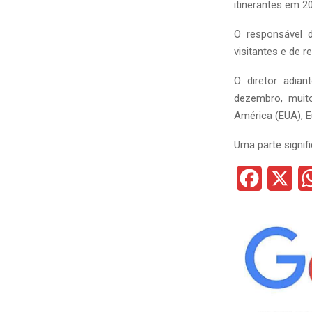
itinerantes em 2
O responsável 
visitantes e de 
O diretor adian
dezembro, muit
América (EUA), Eu
Uma parte signif
F
X
a
c
e
b
o