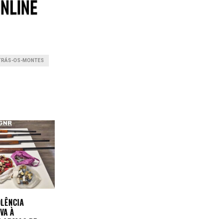
TRÁS-OS-MONTES
OLÊNCIA
VA À