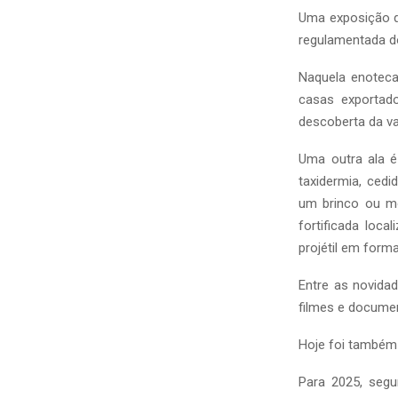
Uma exposição q
regulamentada d
Naquela enoteca
casas exportad
descoberta da va
Uma outra ala é
taxidermia, ced
um brinco ou m
fortificada loc
projétil em form
Entre as novida
filmes e documen
Hoje foi também 
Para 2025, segu