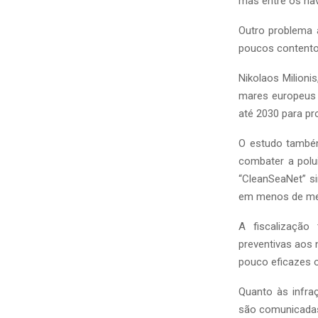
mas entre os nav
Outro problema 
poucos contento
Nikolaos Milioni
mares europeus e
até 2030 para pro
O estudo também
combater a polu
“CleanSeaNet” s
em menos de met
A fiscalização
preventivas aos 
pouco eficazes o
Quanto às infr
são comunicadas