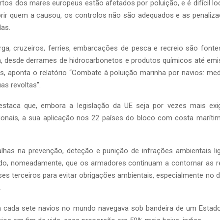
rtos dos mares europeus estão afetados por poluição, e é difícil loc
rir quem a causou, os controlos não são adequados e as penaliza
as.
rga, cruzeiros, ferries, embarcações de pesca e recreio são fonte
a, desde derrames de hidrocarbonetos e produtos químicos até em
s, aponta o relatório “Combate à poluição marinha por navios: me
s revoltas”.
staca que, embora a legislação da UE seja por vezes mais exi
ionais, a sua aplicação nos 22 países do bloco com costa maríti
lhas na prevenção, deteção e punição de infrações ambientais lig
indo, nomeadamente, que os armadores continuam a contornar as r
ses terceiros para evitar obrigações ambientais, especialmente n
.
 cada sete navios no mundo navegava sob bandeira de um Estad