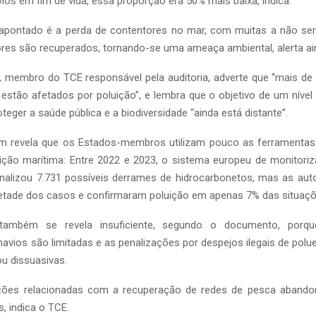
ios em fim de vida, essa proporção era 50% mais baixa, indica.
apontado é a perda de contentores no mar, com muitas a não se
res são recuperados, tornando-se uma ameaça ambiental, alerta ai
s, membro do TCE responsável pela auditoria, adverte que “mais de
stão afetados por poluição”, e lembra que o objetivo de um nível
teger a saúde pública e a biodiversidade “ainda está distante”.
 revela que os Estados-membros utilizam pouco as ferramentas 
ição marítima: Entre 2022 e 2023, o sistema europeu de monitoriza
inalizou 7.731 possíveis derrames de hidrocarbonetos, mas as aut
ade dos casos e confirmaram poluição em apenas 7% das situaçõ
 também se revela insuficiente, segundo o documento, porq
navios são limitadas e as penalizações por despejos ilegais de pol
u dissuasivas.
ações relacionadas com a recuperação de redes de pesca abando
, indica o TCE.