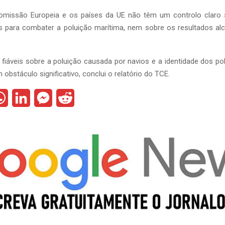
omissão Europeia e os países da UE não têm um controlo claro
 para combater a poluição marítima, nem sobre os resultados al
 fiáveis sobre a poluição causada por navios e a identidade dos po
obstáculo significativo, conclui o relatório do TCE.
W
L
M
R
h
i
e
e
a
n
s
d
t
k
s
d
s
e
e
i
A
d
n
t
p
I
g
p
n
e