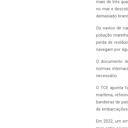
mais de três qua
no mar e descob
demasiado brand
Os navios de ca
poluição marinh
perda de resíduo
navegam por água
O documento de
normas internac
necessário.
O TCE aponta fa
marítima, refer
bandeiras de paí
de embarcações
Em 2022, um em