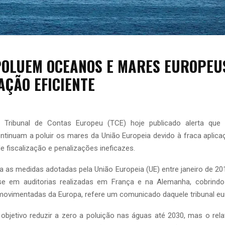
POLUEM OCEANOS E MARES EUROPEU
AÇÃO EFICIENTE
o Tribunal de Contas Europeu (TCE) hoje publicado alerta que 
tinuam a poluir os mares da União Europeia devido à fraca aplicaç
de fiscalização e penalizações ineficazes.
isa as medidas adotadas pela União Europeia (UE) entre janeiro de 2
se em auditorias realizadas em França e na Alemanha, cobrind
movimentadas da Europa, refere um comunicado daquele tribunal eu
bjetivo reduzir a zero a poluição nas águas até 2030, mas o relat