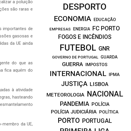
alizar a poluição
DESPORTO
ções são raras e
ECONOMIA
EDUCAÇÃO
FC PORTO
s importantes de
EMPRESAS
ENERGIA
issões gasosas e
FOGOS E INCÊNDIOS
didas da UE ainda
FUTEBOL
GNR
GOVERNO DE PORTUGAL
GUARDA
gente do que as
GUERRA
IMPOSTOS
ma fica aquém do
INTERNACIONAL
IPMA
JUSTIÇA
LISBOA
adas à atividade
NACIONAL
METEOROLOGIA
egras, hasteando
PANDEMIA
POLÍCIA
o desmantelamento
POLÍCIA JUDICIÁRIA
POLÍTICA
PORTO
PORTUGAL
o-membro da UE,
PRIMEIRA LIGA