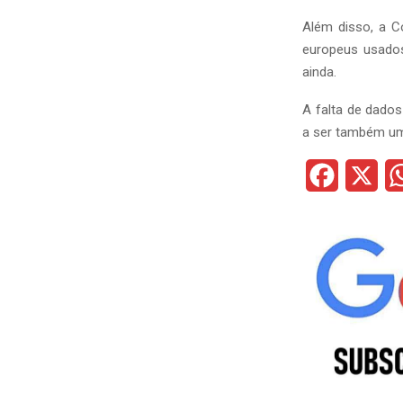
Além disso, a C
europeus usados
ainda.
A falta de dados
a ser também um 
F
X
a
c
e
b
o
o
k