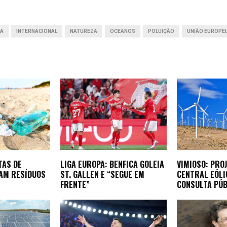
r
PA
INTERNACIONAL
NATUREZA
OCEANOS
POLUIÇÃO
UNIÃO EUROPE
TAS DE
LIGA EUROPA: BENFICA GOLEIA
VIMIOSO: PRO
AM RESÍDUOS
ST. GALLEN E “SEGUE EM
CENTRAL EÓLI
FRENTE”
CONSULTA PÚB