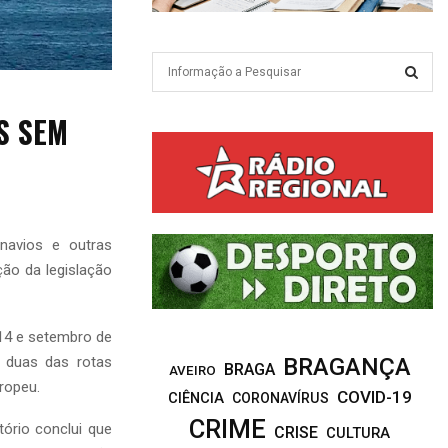
S
e
a
S
S SEM
r
c
E
h
f
A
o
r
R
navios e outras
:
ão da legislação
C
H
014 e setembro de
o duas das rotas
BRAGANÇA
BRAGA
AVEIRO
ropeu.
COVID-19
CIÊNCIA
CORONAVÍRUS
CRIME
ório conclui que
CRISE
CULTURA