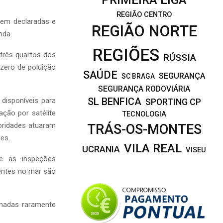
REGIÃO CENTRO
rem declaradas e
REGIÃO NORTE
nda.
REGIÕES
 três quartos dos
RÚSSIA
 zero de poluição
SAÚDE
SEGURANÇA
SC BRAGA
SEGURANÇA RODOVIÁRIA
disponíveis para
SL BENFICA
SPORTING CP
ção por satélite
TECNOLOGIA
oridades atuaram
TRÁS-OS-MONTES
es.
VILA REAL
UCRANIA
VISEU
ue as inspeções
uentes no mar são
nadas raramente