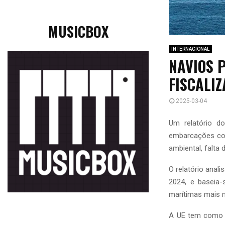
MUSICBOX
INTERNACIONAL
NAVIOS 
FISCALIZ
2025-03-04
Um relatório d
embarcações con
ambiental, falta 
O relatório anal
2024, e baseia-
marítimas mais 
A UE tem como o