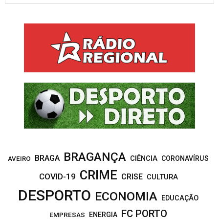
a
S
r
c
E
h
f
A
o
r
R
:
C
H
BRAGANÇA
BRAGA
CIÊNCIA
CORONAVÍRUS
AVEIRO
CRIME
COVID-19
CRISE
CULTURA
DESPORTO
ECONOMIA
EDUCAÇÃO
FC PORTO
EMPRESAS
ENERGIA