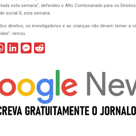
otada esta semana”, defendeu o Alto Comissariado para os Direit
e social X, esta semana.
os direitos, os investigadores e as crianças não devem temer a c
idas”, vincou.
W
L
M
R
h
i
e
e
a
n
s
d
t
k
s
d
s
e
e
i
A
d
n
t
p
I
g
p
n
e
r