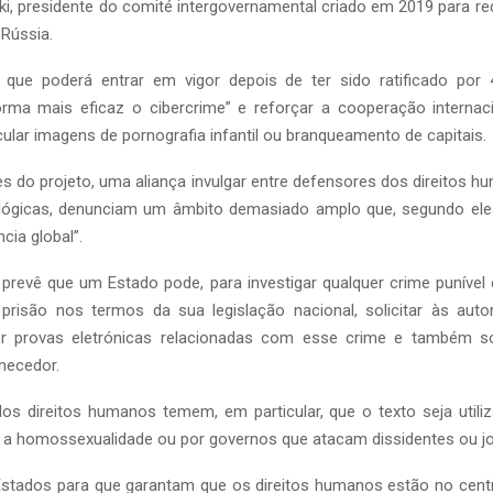
, presidente do comité intergovernamental criado em 2019 para redi
Rússia.
 que poderá entrar em vigor depois de ter sido ratificado por 
rma mais eficaz o cibercrime” e reforçar a cooperação internaci
cular imagens de pornografia infantil ou branqueamento de capitais.
s do projeto, uma aliança invulgar entre defensores dos direitos 
ógicas, denunciam um âmbito demasiado amplo que, segundo ele
ncia global”.
 prevê que um Estado pode, para investigar qualquer crime puníve
prisão nos termos da sua legislação nacional, solicitar às auto
r provas eletrónicas relacionadas com esse crime e também so
necedor.
os direitos humanos temem, em particular, que o texto seja utili
 a homossexualidade ou por governos que atacam dissidentes ou jor
stados para que garantam que os direitos humanos estão no cen