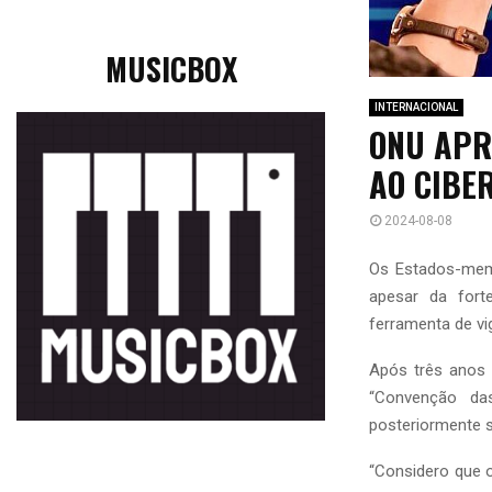
MUSICBOX
INTERNACIONAL
ONU APR
AO CIBE
2024-08-08
Os Estados-memb
apesar da fort
ferramenta de vig
Após três anos
“Convenção da
posteriormente s
“Considero que o