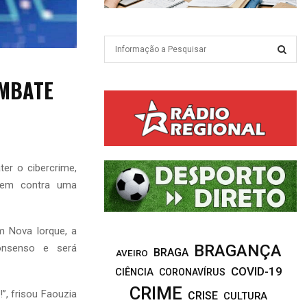
S
e
a
S
OMBATE
r
c
E
h
f
A
o
r
R
er o cibercrime,
:
rtem contra uma
C
H
 Nova Iorque, a
BRAGANÇA
onsenso e será
BRAGA
AVEIRO
COVID-19
CIÊNCIA
CORONAVÍRUS
CRIME
”, frisou Faouzia
CRISE
CULTURA