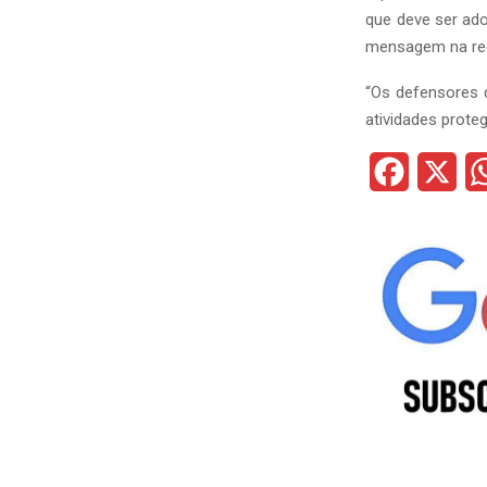
que deve ser ad
mensagem na red
“Os defensores d
atividades proteg
F
X
a
c
e
b
o
o
k