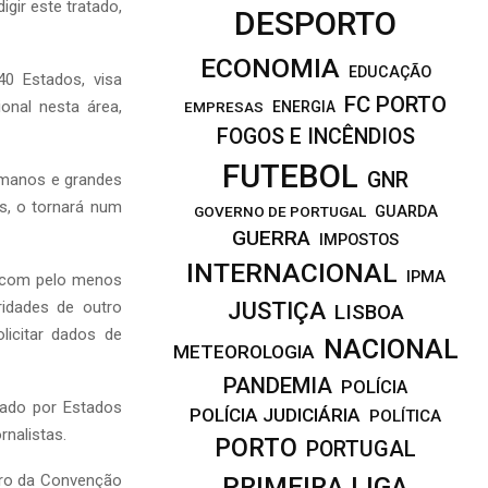
gir este tratado,
DESPORTO
ECONOMIA
EDUCAÇÃO
40 Estados, visa
FC PORTO
onal nesta área,
EMPRESAS
ENERGIA
FOGOS E INCÊNDIOS
FUTEBOL
GNR
humanos e grandes
s, o tornará num
GOVERNO DE PORTUGAL
GUARDA
GUERRA
IMPOSTOS
INTERNACIONAL
IPMA
l com pelo menos
JUSTIÇA
ridades de outro
LISBOA
licitar dados de
NACIONAL
METEOROLOGIA
PANDEMIA
POLÍCIA
zado por Estados
POLÍCIA JUDICIÁRIA
POLÍTICA
nalistas.
PORTO
PORTUGAL
tro da Convenção
PRIMEIRA LIGA