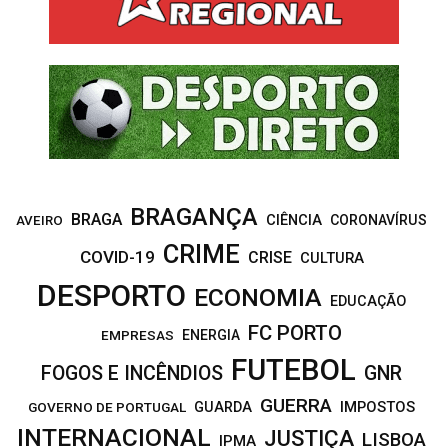
A
o
r
R
:
C
H
BRAGANÇA
BRAGA
CIÊNCIA
CORONAVÍRUS
AVEIRO
CRIME
COVID-19
CRISE
CULTURA
DESPORTO
ECONOMIA
EDUCAÇÃO
FC PORTO
EMPRESAS
ENERGIA
FUTEBOL
FOGOS E INCÊNDIOS
GNR
GUERRA
IMPOSTOS
GOVERNO DE PORTUGAL
GUARDA
INTERNACIONAL
JUSTIÇA
LISBOA
IPMA