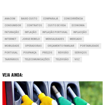
o
A
d
n
t
o
p
I
g
ANACOM
BAIXO CUSTO
COMPARAJÁ
CONCORRÊNCIA
k
p
n
e
CONSUMIDOR
CONTRATOS
CUSTO DE VIDA
ECONOMIA
r
FATURAÇÃO
INFLAÇÃO
INFLAÇÃO PORTUGAL
INFLACÇÃO
INTERNET
JORGE REBELO
MENSALIDADES
MERCADO
MOBILIDADE
OPERADORAS
ORÇAMENTO FAMILIAR
PORTABILIDADE
PORTUGAL
POUPANÇA
PREÇOS
REVISÃO
SERVIÇOS
TARIFÁRIOS
TELECOMUNICAÇÕES
TELEVISÃO
VOZ
VEJA AINDA: