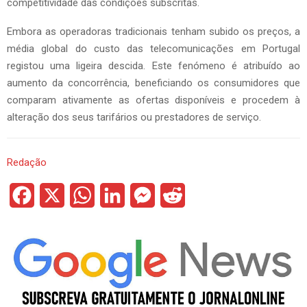
competitividade das condições subscritas.
Embora as operadoras tradicionais tenham subido os preços, a
média global do custo das telecomunicações em Portugal
registou uma ligeira descida. Este fenómeno é atribuído ao
aumento da concorrência, beneficiando os consumidores que
comparam ativamente as ofertas disponíveis e procedem à
alteração dos seus tarifários ou prestadores de serviço.
Redação
F
X
W
L
M
R
a
h
i
e
e
c
a
n
s
d
e
t
k
s
d
b
s
e
e
i