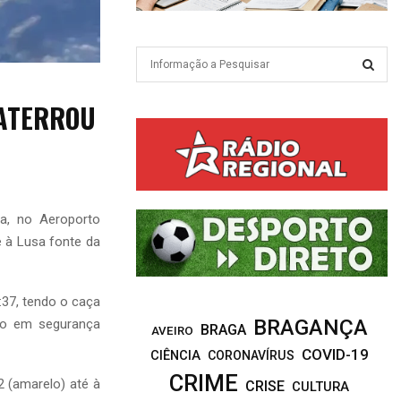
S
e
a
S
 ATERROU
r
c
E
h
f
A
o
r
R
a, no Aeroporto
:
e à Lusa fonte da
C
H
:37, tendo o caça
BRAGANÇA
ado em segurança
BRAGA
AVEIRO
COVID-19
CIÊNCIA
CORONAVÍRUS
CRIME
2 (amarelo) até à
CRISE
CULTURA