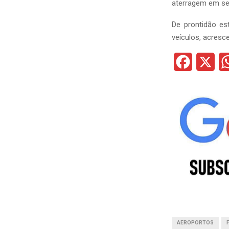
aterragem em se
De prontidão es
veículos, acresc
F
X
a
c
e
b
o
o
k
AEROPORTOS