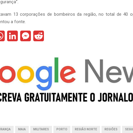
gurança”.
tavam 13 corporações de bombeiros da região, no total de 40 o
entou a fonte.
W
L
M
R
h
i
e
e
a
n
s
d
t
k
s
d
s
e
e
i
A
d
n
t
p
I
g
p
n
e
r
FRANÇA
MAIA
MILITARES
PORTO
REGIÃO NORTE
REGIÕES
SEGU