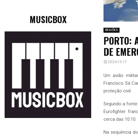
MUSICBOX
REGIÕES
PORTO: 
DE EMER
2024-10-17
Um avião milit
Francisco Sá Car
proteção civil.
Segundo a fonte 
Eurofighter fra
cerca das 10:10.
Na sequência do 