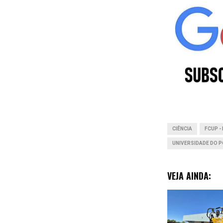
c
e
b
o
o
k
CIÊNCIA
FCUP -
UNIVERSIDADE DO 
VEJA AINDA: