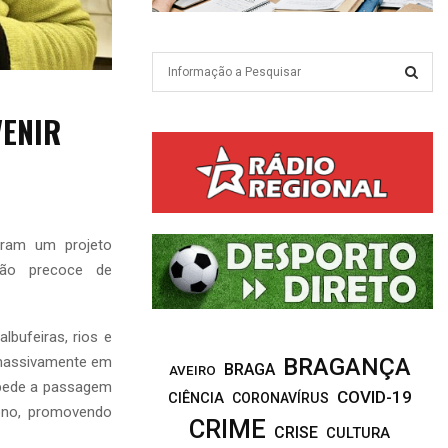
S
e
a
S
VENIR
r
c
E
h
f
A
o
r
R
eram um projeto
:
ção precoce de
C
H
bufeiras, rios e
 massivamente em
BRAGANÇA
BRAGA
AVEIRO
mpede a passagem
COVID-19
CIÊNCIA
CORONAVÍRUS
ono, promovendo
CRIME
CRISE
CULTURA