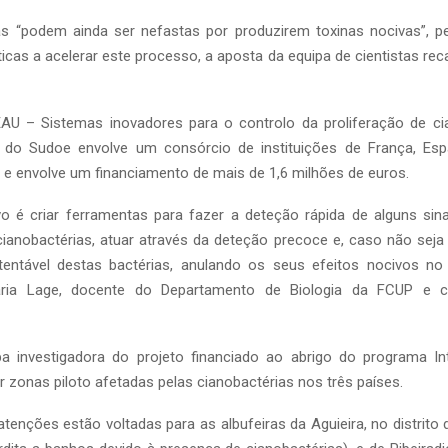
as “podem ainda ser nefastas por produzirem toxinas nocivas”, p
ticas a acelerar este processo, a aposta da equipa de cientistas rec
EAU – Sistemas inovadores para o controlo da proliferação de ci
s do Sudoe envolve um consórcio de instituições de França, Esp
 e envolve um financiamento de mais de 1,6 milhões de euros.
o é criar ferramentas para fazer a deteção rápida de alguns sina
cianobactérias, atuar através da deteção precoce e, caso não seja 
entável destas bactérias, anulando os seus efeitos nocivos no
aria Lage, docente do Departamento de Biologia da FCUP e 
ipa investigadora do projeto financiado ao abrigo do programa In
ar zonas piloto afetadas pelas cianobactérias nos três países.
atenções estão voltadas para as albufeiras da Aguieira, no distrito