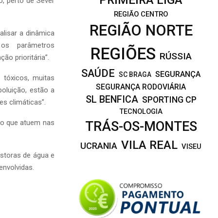
o, perto de Sever
REGIÃO CENTRO
REGIÃO NORTE
alisar a dinâmica
 os parâmetros
REGIÕES
RÚSSIA
ão prioritária”.
SAÚDE
SEGURANÇA
SC BRAGA
 tóxicos, muitas
SEGURANÇA RODOVIÁRIA
oluição, estão a
SL BENFICA
SPORTING CP
s climáticas”.
TECNOLOGIA
to que atuem nas
TRÁS-OS-MONTES
VILA REAL
UCRANIA
VISEU
estoras de água e
envolvidas.