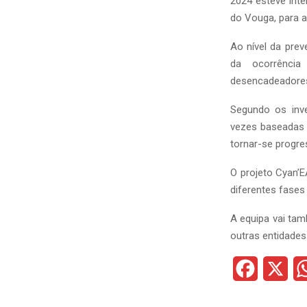
2024 esteve inte
do Vouga, para a
Ao nível da prev
da ocorrência
desencadeadores, 
Segundo os inve
vezes baseadas 
tornar-se progre
O projeto Cyan’
diferentes fases
A equipa vai tam
outras entidades
F
X
a