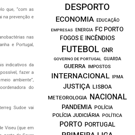
DESPORTO
elo que, “com as
ai na prevenção e
ECONOMIA
EDUCAÇÃO
FC PORTO
EMPRESAS
ENERGIA
anobactérias nas
FOGOS E INCÊNDIOS
anha e Portugal,
FUTEBOL
GNR
GOVERNO DE PORTUGAL
GUARDA
is indicativos da
GUERRA
IMPOSTOS
possível, fazer a
INTERNACIONAL
IPMA
 meio ambiente”,
JUSTIÇA
LISBOA
coordenadora do
NACIONAL
METEOROLOGIA
PANDEMIA
POLÍCIA
terreg Sudoe vai
POLÍCIA JUDICIÁRIA
POLÍTICA
PORTO
PORTUGAL
 de Viseu (que em
PRIMEIRA LIGA