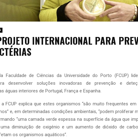
A
PROJETO INTERNACIONAL PARA PRE
CTÉRIAS
 da Faculdade de Ciências da Universidade do Porto (FCUP) lid
 para desenvolver soluções inovadoras de prevenção e dete
as águas interiores de Portugal, França e Espanha.
a FCUP explica que estes organismos “são muito frequentes em al
hos” e, em determinadas condições ambientais, “podem proliferar
ormando “uma camada verde espessa na superfície da água que i
a uma diminuição de oxigénio e um aumento de dióxido de carb
fetam os organismos aquáticos”.