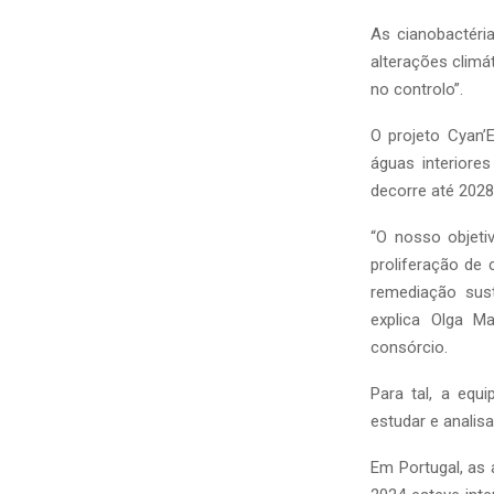
As cianobactéri
alterações climá
no controlo”.
O projeto Cyan’
águas interiore
decorre até 2028
“O nosso objetiv
proliferação de 
remediação sust
explica Olga M
consórcio.
Para tal, a equ
estudar e analis
Em Portugal, as 