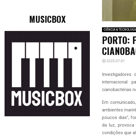
MUSICBOX
CIÊNCIA & TECNOLOGI
PORTO: 
CIANOBA
2025-07-01
Investigadores
internacional
cianobactérias n
Em comunicado, 
ambientes marin
poucos dias”, f
da luz, provoc
condições que a