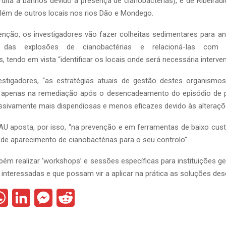
rdita a banhos devido à presença de cianobactérias), e de Ribeiradi
lém de outros locais nos rios Dão e Mondego.
enção, os investigadores vão fazer colheitas sedimentares para an
 das explosões de cianobactérias e relacioná-las com
tendo em vista “identificar os locais onde será necessária intervenç
stigadores, “as estratégias atuais de gestão destes organismos
apenas na remediação após o desencadeamento do episódio de p
ssivamente mais dispendiosas e menos eficazes devido às alteraçõe
EAU aposta, por isso, “na prevenção e em ferramentas de baixo cus
 de aparecimento de cianobactérias para o seu controlo”.
bém realizar ‘workshops’ e sessões específicas para instituições g
 interessadas e que possam vir a aplicar na prática as soluções des
W
L
M
R
h
i
e
e