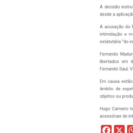
A decisão instr
desde a aplicaçã
A acusação do M
intimidação e 
estatutária “do i
Fernando Madure
libertados em d
Fernando Saul, V
Em causa estão 
âmbito de espet
objetos ou produ
Hugo Carneiro t
acessórias de in
F
X