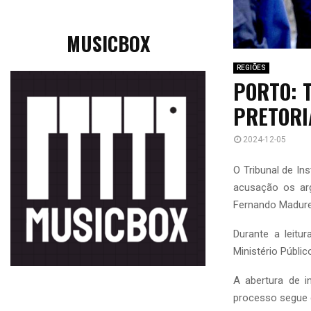
MUSICBOX
REGIÕES
PORTO: 
PRETORI
2024-12-05
O Tribunal de In
acusação os arg
Fernando Madurei
Durante a leitu
Ministério Públic
A abertura de in
processo segue e