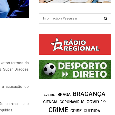
S
e
a
S
r
c
E
h
f
A
o
r
R
 exatos termos da
:
os Super Dragões
C
H
ra a acusação do
BRAGANÇA
BRAGA
AVEIRO
COVID-19
CIÊNCIA
CORONAVÍRUS
ção criminal se o
CRIME
rguidos.
CRISE
CULTURA