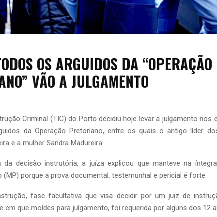
TODOS OS ARGUIDOS DA “OPERAÇÃO
ANO” VÃO A JULGAMENTO
strução Criminal (TIC) do Porto decidiu hoje levar a julgamento nos
uidos da Operação Pretoriano, entre os quais o antigo líder d
ra e a mulher Sandra Madureira.
ra da decisão instrutória, a juíza explicou que manteve na ínteg
o (MP) porque a prova documental, testemunhal e pericial é forte.
strução, fase facultativa que visa decidir por um juiz de instru
 em que moldes para julgamento, foi requerida por alguns dos 12 a