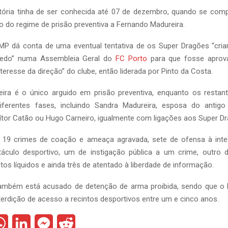
utória tinha de ser conhecida até 07 de dezembro, quando se co
o do regime de prisão preventiva a Fernando Madureira.
P dá conta de uma eventual tentativa de os Super Dragões “cri
medo” numa Assembleia Geral do
FC Porto
para que fosse aprov
nteresse da direção” do clube, então liderada por Pinto da Costa.
ira é o único arguido em prisão preventiva, enquanto os resta
iferentes fases, incluindo Sandra Madureira, esposa do antigo 
ítor Catão ou Hugo Carneiro, igualmente com ligações aos Super D
19 crimes de coação e ameaça agravada, sete de ofensa à integ
áculo desportivo, um de instigação pública a um crime, outro
tos líquidos e ainda três de atentado à liberdade de informação.
ambém está acusado de detenção de arma proibida, sendo que o
terdição de acesso a recintos desportivos entre um e cinco anos.
W
L
M
R