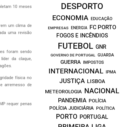
DESPORTO
mpletam 10 meses
ECONOMIA
EDUCAÇÃO
arem um clima de
FC PORTO
EMPRESAS
ENERGIA
ada uma revisão
FOGOS E INCÊNDIOS
FUTEBOL
GNR
ntes foram sendo
GOVERNO DE PORTUGAL
GUARDA
líder da claque,
GUERRA
IMPOSTOS
ragões.
INTERNACIONAL
IPMA
ridade física no
JUSTIÇA
LISBOA
 de arremesso de
NACIONAL
METEOROLOGIA
PANDEMIA
POLÍCIA
 MP requer penas
POLÍCIA JUDICIÁRIA
POLÍTICA
PORTO
PORTUGAL
PRIMEIRA LIGA