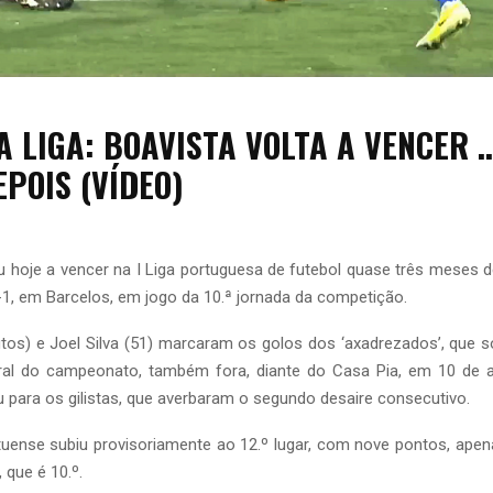
A LIGA: BOAVISTA VOLTA A VENCER 
POIS (VÍDEO)
u hoje a vencer na I Liga portuguesa de futebol quase três meses d
2-1, em Barcelos, em jogo da 10.ª jornada da competição.
tos) e Joel Silva (51) marcaram os golos dos ‘axadrezados’, que 
ral do campeonato, também fora, diante do Casa Pia, em 10 de 
u para os gilistas, que averbaram o segundo desaire consecutivo.
uense subiu provisoriamente ao 12.º lugar, com nove pontos, ap
, que é 10.º.