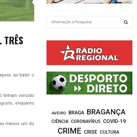
S
e
a
S
… TRÊS
r
c
E
h
f
A
o
r
R
epois, ao bater o
:
C
só tinham vencido
H
agosto, enquanto
BRAGANÇA
BRAGA
AVEIRO
COVID-19
CIÊNCIA
CORONAVÍRUS
enas menos um do
CRIME
CRISE
CULTURA