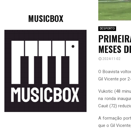
MUSICBOX
DESPORTO
PRIMEIR
MESES DE
2024-11-02
O Boavista volto
Gil Vicente por 
Vukotic (48 minu
na ronda inaugu
Cauê (72) reduzi
A formação port
que o Gil Vicente