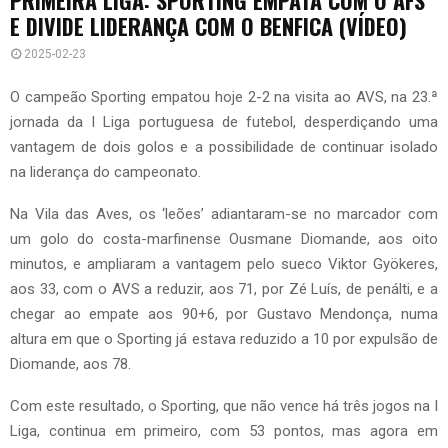
E DIVIDE LIDERANÇA COM O BENFICA (VÍDEO)
2025-02-23
O campeão Sporting empatou hoje 2-2 na visita ao AVS, na 23.ª
jornada da I Liga portuguesa de futebol, desperdiçando uma
vantagem de dois golos e a possibilidade de continuar isolado
na liderança do campeonato.
Na Vila das Aves, os ‘leões’ adiantaram-se no marcador com
um golo do costa-marfinense Ousmane Diomande, aos oito
minutos, e ampliaram a vantagem pelo sueco Viktor Gyökeres,
aos 33, com o AVS a reduzir, aos 71, por Zé Luís, de penálti, e a
chegar ao empate aos 90+6, por Gustavo Mendonça, numa
altura em que o Sporting já estava reduzido a 10 por expulsão de
Diomande, aos 78.
Com este resultado, o Sporting, que não vence há três jogos na I
Liga, continua em primeiro, com 53 pontos, mas agora em