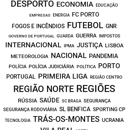
DESPORTO
ECONOMIA
EDUCAÇÃO
FC PORTO
EMPRESAS
ENERGIA
FUTEBOL
FOGOS E INCÊNDIOS
GNR
GUERRA
IMPOSTOS
GOVERNO DE PORTUGAL
GUARDA
INTERNACIONAL
JUSTIÇA
LISBOA
IPMA
NACIONAL
PANDEMIA
METEOROLOGIA
PORTO
POLÍCIA JUDICIÁRIA
POLÍCIA
POLÍTICA
PRIMEIRA LIGA
PORTUGAL
REGIÃO CENTRO
REGIÕES
REGIÃO NORTE
SAÚDE
RÚSSIA
SEGURANÇA
SC BRAGA
SL BENFICA
SPORTING CP
SEGURANÇA RODOVIÁRIA
TRÁS-OS-MONTES
UCRANIA
TECNOLOGIA