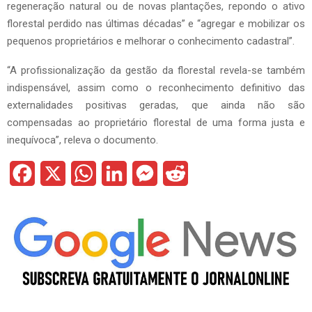
regeneração natural ou de novas plantações, repondo o ativo
florestal perdido nas últimas décadas” e “agregar e mobilizar os
pequenos proprietários e melhorar o conhecimento cadastral”.
“A profissionalização da gestão da florestal revela-se também
indispensável, assim como o reconhecimento definitivo das
externalidades positivas geradas, que ainda não são
compensadas ao proprietário florestal de uma forma justa e
inequívoca”, releva o documento.
F
X
W
L
M
R
a
h
i
e
e
c
a
n
s
d
e
t
k
s
d
b
s
e
e
i
o
A
d
n
t