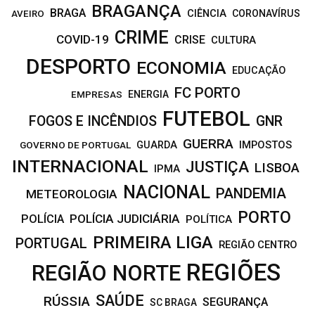
BRAGANÇA
BRAGA
CIÊNCIA
CORONAVÍRUS
AVEIRO
CRIME
COVID-19
CRISE
CULTURA
DESPORTO
ECONOMIA
EDUCAÇÃO
FC PORTO
EMPRESAS
ENERGIA
FUTEBOL
FOGOS E INCÊNDIOS
GNR
GUERRA
IMPOSTOS
GOVERNO DE PORTUGAL
GUARDA
INTERNACIONAL
JUSTIÇA
LISBOA
IPMA
NACIONAL
PANDEMIA
METEOROLOGIA
PORTO
POLÍCIA JUDICIÁRIA
POLÍCIA
POLÍTICA
PRIMEIRA LIGA
PORTUGAL
REGIÃO CENTRO
REGIÕES
REGIÃO NORTE
SAÚDE
RÚSSIA
SEGURANÇA
SC BRAGA