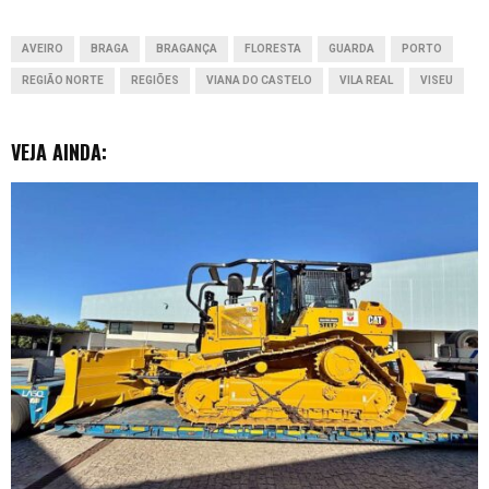
o
p
I
g
AVEIRO
BRAGA
BRAGANÇA
FLORESTA
GUARDA
PORTO
k
p
n
e
REGIÃO NORTE
REGIÕES
VIANA DO CASTELO
VILA REAL
VISEU
r
VEJA AINDA: