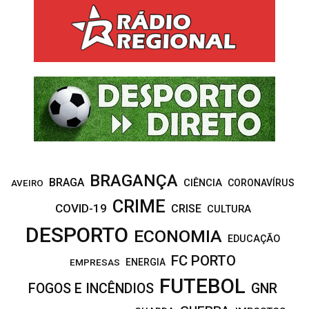
c
E
h
f
A
o
r
R
:
C
H
BRAGANÇA
BRAGA
CIÊNCIA
CORONAVÍRUS
AVEIRO
CRIME
COVID-19
CRISE
CULTURA
DESPORTO
ECONOMIA
EDUCAÇÃO
FC PORTO
EMPRESAS
ENERGIA
FUTEBOL
FOGOS E INCÊNDIOS
GNR