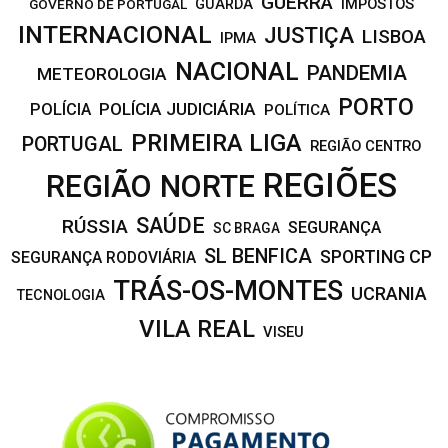
GUERRA
IMPOSTOS
GOVERNO DE PORTUGAL
GUARDA
INTERNACIONAL
JUSTIÇA
LISBOA
IPMA
NACIONAL
PANDEMIA
METEOROLOGIA
PORTO
POLÍCIA JUDICIÁRIA
POLÍCIA
POLÍTICA
PRIMEIRA LIGA
PORTUGAL
REGIÃO CENTRO
REGIÕES
REGIÃO NORTE
SAÚDE
RÚSSIA
SEGURANÇA
SC BRAGA
SL BENFICA
SPORTING CP
SEGURANÇA RODOVIÁRIA
TRÁS-OS-MONTES
UCRANIA
TECNOLOGIA
VILA REAL
VISEU