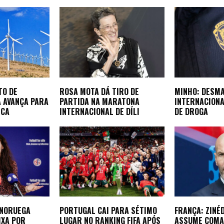
TO DE
ROSA MOTA DÁ TIRO DE
MINHO: DESM
A AVANÇA PARA
PARTIDA NA MARATONA
INTERNACIONA
ICA
INTERNACIONAL DE DÍLI
DE DROGA
 NORUEGA
PORTUGAL CAI PARA SÉTIMO
FRANÇA: ZINÉ
IXA POR
LUGAR NO RANKING FIFA APÓS
ASSUME COMA