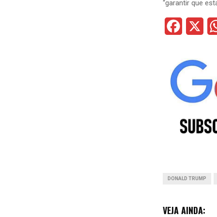
“garantir que est
F
X
a
c
e
b
o
o
k
DONALD TRUMP
VEJA AINDA: