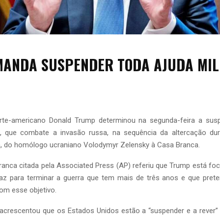
ANDA SUSPENDER TODA AJUDA MIL
A
orte-americano Donald Trump determinou na segunda-feira a sus
ia, que combate a invasão russa, na sequência da altercação dura
 do homólogo ucraniano Volodymyr Zelensky à Casa Branca.
ranca citada pela Associated Press (AP) referiu que Trump está fo
z para terminar a guerra que tem mais de três anos e que prete
m esse objetivo.
crescentou que os Estados Unidos estão a “suspender e a rever” 