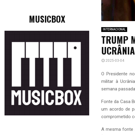
MUSICBOX
INTERNACIONAL
TRUMP M
UCRÂNI
2025-03-04
O Presidente n
militar à Ucrân
semana passada,
Fonte da Casa B
um acordo de pa
comprometido co
A mesma fonte a