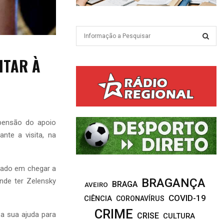
S
e
a
S
ITAR À
r
c
E
h
f
A
o
r
R
pensão do apoio
:
nte a visita, na
C
H
cado em chegar a
BRAGANÇA
nde ter Zelensky
BRAGA
AVEIRO
COVID-19
CIÊNCIA
CORONAVÍRUS
CRIME
a sua ajuda para
CRISE
CULTURA