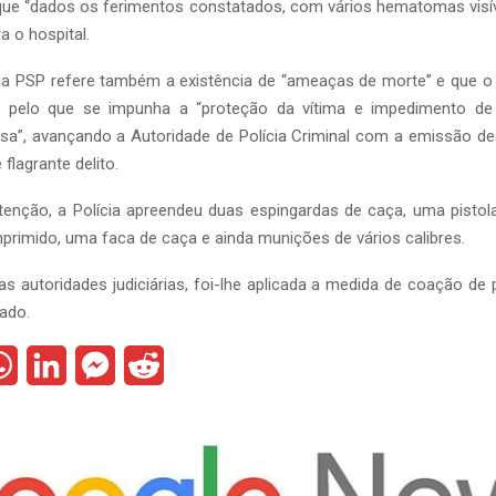
 que “dados os ferimentos constatados, com vários hematomas visív
 o hospital.
a PSP refere também a existência de “ameaças de morte” e que o 
, pelo que se impunha a “proteção da vítima e impedimento de 
nosa”, avançando a Autoridade de Polícia Criminal com a emissão 
flagrante delito.
tenção, a Polícia apreendeu duas espingardas de caça, uma pistol
mprimido, uma faca de caça e ainda munições de vários calibres.
as autoridades judiciárias, foi-lhe aplicada a medida de coação de p
ado.
W
L
M
R
h
i
e
e
a
n
s
d
t
k
s
d