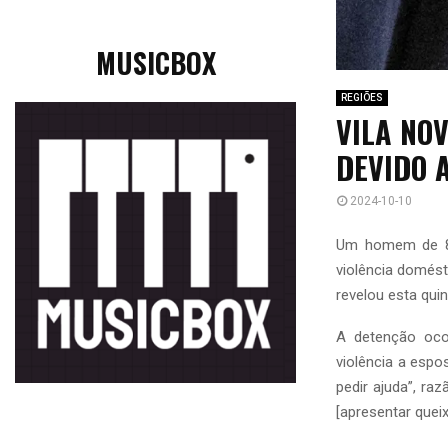
MUSICBOX
REGIÕES
VILA NO
DEVIDO 
2024-10-10
Um homem de 80 
violência domést
revelou esta quin
A detenção oco
violência a espo
pedir ajuda”, ra
[apresentar quei