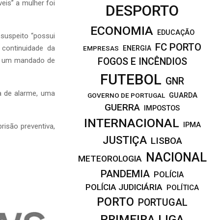
eis” a mulher foi
DESPORTO
ECONOMIA
EDUCAÇÃO
suspeito “possui
FC PORTO
continuidade da
EMPRESAS
ENERGIA
de um mandado de
FOGOS E INCÊNDIOS
FUTEBOL
GNR
a de alarme, uma
GOVERNO DE PORTUGAL
GUARDA
GUERRA
IMPOSTOS
INTERNACIONAL
IPMA
risão preventiva,
JUSTIÇA
LISBOA
NACIONAL
METEOROLOGIA
PANDEMIA
POLÍCIA
POLÍCIA JUDICIÁRIA
POLÍTICA
PORTO
PORTUGAL
PRIMEIRA LIGA