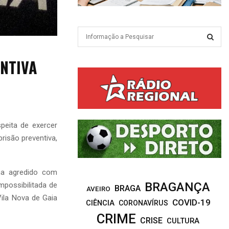
S
e
a
S
ENTIVA
r
c
E
h
f
A
o
r
R
peita de exercer
:
risão preventiva,
C
H
ha agredido com
BRAGANÇA
mpossibilitada de
BRAGA
AVEIRO
Vila Nova de Gaia
COVID-19
CIÊNCIA
CORONAVÍRUS
CRIME
CRISE
CULTURA