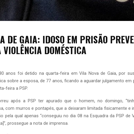
VA DE GAIA: IDOSO EM PRISÃO PREV
A VIOLÊNCIA DOMÉSTICA
anos foi detido na quarta-feira em Vila Nova de Gaia, por sus
ica sobre a esposa, de 77 anos, ficando a aguardar julgamento em p
ta-feira a PSP.
rreu após a PSP ter apurado que o homem, no domingo, “tin
sa, com murros e pontapés, que a deixaram limitada fisicamente e i
zão pela qual apenas “conseguiu no dia 08 na Esquadra da PSP de 
xa]”, prossegue a nota de imprensa.