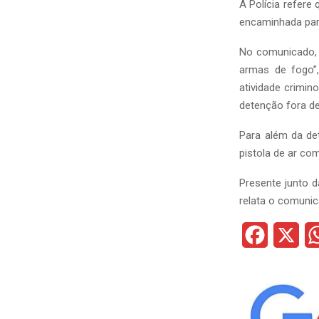
A Polícia refere
encaminhada para
No comunicado, 
armas de fogo”
atividade crimi
detenção fora de 
Para além da de
pistola de ar co
Presente junto d
relata o comunic
F
X
a
c
e