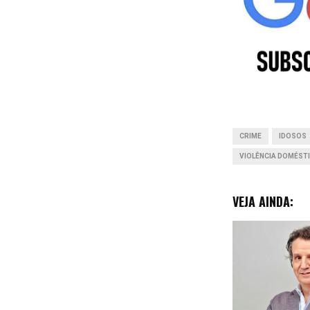
b
o
o
k
CRIME
IDOSOS
VIOLÊNCIA DOMÉST
VEJA AINDA: