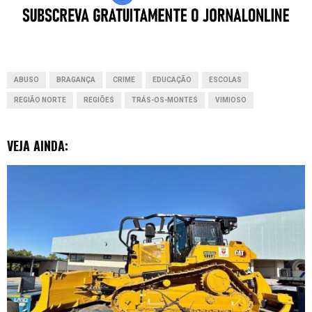
b
s
e
e
i
o
A
d
n
t
o
p
I
g
ABUSO
BRAGANÇA
CRIME
EDUCAÇÃO
ESCOLAS
k
p
n
e
REGIÃO NORTE
REGIÕES
TRÁS-OS-MONTES
VIMIOSO
r
VEJA AINDA: