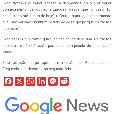
“Não tivemos qualquer acesso a despachos do MP, qualquer
conhecimento de outras situações desde que o caso foi
denunciado até á data de hoje”, referiu o autarca, acrescentando
que “não vai haver nenhum pedido de desculpa porque os factos
são reais”.
“Não temos que fazer qualquer pedido de desculpa. Os factos
são reais e não há razão para fazer um pedido de desculpas”,
vincou.
Esta posição surge após um reunião da Assembleia de
Freguesia, que decorreu na segunda-feira.
F
X
W
L
M
R
a
h
i
e
e
c
a
n
s
d
e
t
k
s
d