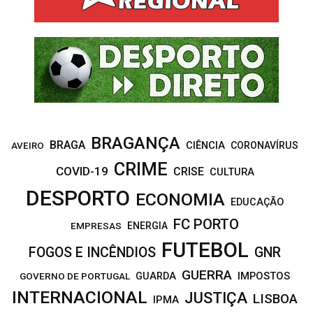
o
r
R
:
C
H
BRAGANÇA
BRAGA
CIÊNCIA
CORONAVÍRUS
AVEIRO
CRIME
COVID-19
CRISE
CULTURA
DESPORTO
ECONOMIA
EDUCAÇÃO
FC PORTO
EMPRESAS
ENERGIA
FUTEBOL
FOGOS E INCÊNDIOS
GNR
GUERRA
IMPOSTOS
GOVERNO DE PORTUGAL
GUARDA
INTERNACIONAL
JUSTIÇA
LISBOA
IPMA