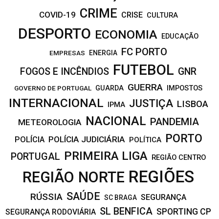
CRIME
COVID-19
CRISE
CULTURA
DESPORTO
ECONOMIA
EDUCAÇÃO
FC PORTO
EMPRESAS
ENERGIA
FUTEBOL
FOGOS E INCÊNDIOS
GNR
GUERRA
IMPOSTOS
GOVERNO DE PORTUGAL
GUARDA
INTERNACIONAL
JUSTIÇA
LISBOA
IPMA
NACIONAL
PANDEMIA
METEOROLOGIA
PORTO
POLÍCIA JUDICIÁRIA
POLÍCIA
POLÍTICA
PRIMEIRA LIGA
PORTUGAL
REGIÃO CENTRO
REGIÕES
REGIÃO NORTE
SAÚDE
RÚSSIA
SEGURANÇA
SC BRAGA
SL BENFICA
SPORTING CP
SEGURANÇA RODOVIÁRIA