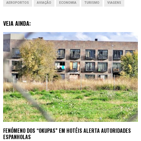
AEROPORTOS
AVIAÇÃO
ECONOMIA
TURISMO
VIAGENS
k
p
n
e
r
VEJA AINDA:
FENÓMENO DOS “OKUPAS” EM HOTÉIS ALERTA AUTORIDADES
ESPANHOLAS