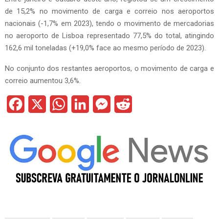
de 15,2% no movimento de carga e correio nos aeroportos
nacionais (-1,7% em 2023), tendo o movimento de mercadorias
no aeroporto de Lisboa representado 77,5% do total, atingindo
162,6 mil toneladas (+19,0% face ao mesmo período de 2023).
No conjunto dos restantes aeroportos, o movimento de carga e
correio aumentou 3,6%.
F
X
W
L
M
R
a
h
i
e
e
c
a
n
s
d
e
t
k
s
d
b
s
e
e
i
o
A
d
n
t
o
p
I
g