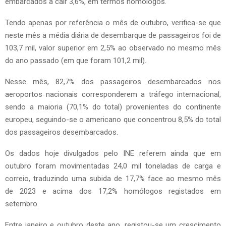
embarcados a cair 3,6%, em termos homólogos.
Tendo apenas por referência o mês de outubro, verifica-se que
neste mês a média diária de desembarque de passageiros foi de
103,7 mil, valor superior em 2,5% ao observado no mesmo mês
do ano passado (em que foram 101,2 mil).
Nesse mês, 82,7% dos passageiros desembarcados nos
aeroportos nacionais corresponderem a tráfego internacional,
sendo a maioria (70,1% do total) provenientes do continente
europeu, seguindo-se o americano que concentrou 8,5% do total
dos passageiros desembarcados.
Os dados hoje divulgados pelo INE referem ainda que em
outubro foram movimentadas 24,0 mil toneladas de carga e
correio, traduzindo uma subida de 17,7% face ao mesmo mês
de 2023 e acima dos 17,2% homólogos registados em
setembro.
Entre janeiro e outubro deste ano, registou-se um crescimento