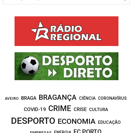
e
a
S
r
c
E
h
f
A
o
r
R
:
C
H
BRAGANÇA
BRAGA
CIÊNCIA
CORONAVÍRUS
AVEIRO
CRIME
COVID-19
CRISE
CULTURA
DESPORTO
ECONOMIA
EDUCAÇÃO
FC PORTO
EMPRESAS
ENERGIA