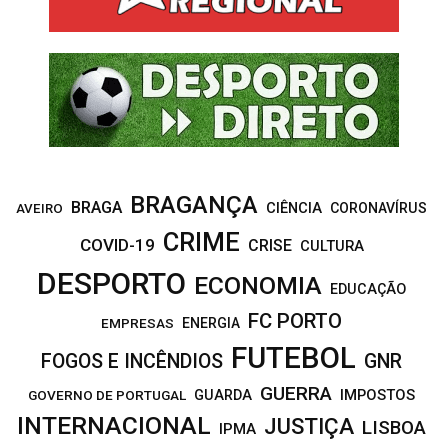
o
r
R
:
C
H
BRAGANÇA
BRAGA
CIÊNCIA
CORONAVÍRUS
AVEIRO
CRIME
COVID-19
CRISE
CULTURA
DESPORTO
ECONOMIA
EDUCAÇÃO
FC PORTO
EMPRESAS
ENERGIA
FUTEBOL
FOGOS E INCÊNDIOS
GNR
GUERRA
IMPOSTOS
GOVERNO DE PORTUGAL
GUARDA
INTERNACIONAL
JUSTIÇA
LISBOA
IPMA