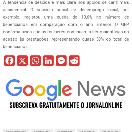
A tendência de descida é mais clara nos apoios de cariz mais
assistencial. O subsídio social de desemprego inicial, por
exemplo, registou uma queda de 13,6% no número de
beneficiários em comparação com o ano anterior. O GEP
confirma ainda que as mulheres continuam a ser maioritárias no
acesso às prestações, representando quase 58% do total de
beneficiários.
F
X
W
L
M
R
a
h
i
e
e
c
a
n
s
d
e
t
k
s
d
b
s
e
e
i
o
A
d
n
t
o
p
I
g