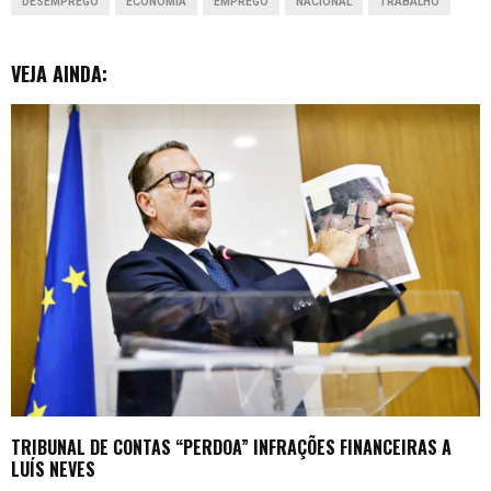
DESEMPREGO
ECONOMIA
EMPREGO
NACIONAL
TRABALHO
k
p
n
e
r
VEJA AINDA:
TRIBUNAL DE CONTAS “PERDOA” INFRAÇÕES FINANCEIRAS A
LUÍS NEVES