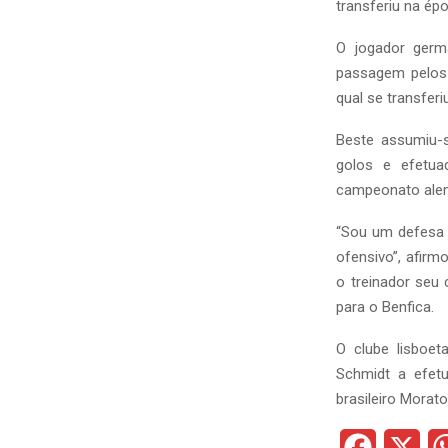
transferiu na ép
O jogador germ
passagem pelos
qual se transfer
Beste assumiu-s
golos e efetua
campeonato alemã
“Sou um defesa 
ofensivo”, afir
o treinador seu 
para o Benfica.
O clube lisboet
Schmidt a efetu
brasileiro Morat
F
X