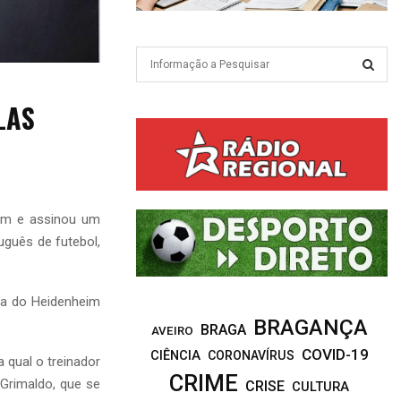
S
e
a
S
LAS
r
c
E
h
f
A
o
r
R
eim e assinou um
:
guês de futebol,
C
H
ga do Heidenheim
BRAGANÇA
BRAGA
AVEIRO
COVID-19
CIÊNCIA
CORONAVÍRUS
 qual o treinador
CRIME
Grimaldo, que se
CRISE
CULTURA