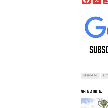
a
c
e
b
o
o
k
DESPORTO
FUT
VEJA AINDA: