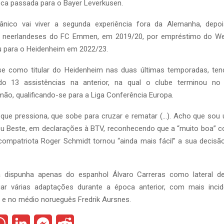
oca passada para o Bayer Leverkusen.
ânico vai viver a segunda experiência fora da Alemanha, depo
 neerlandeses do FC Emmen, em 2019/20, por empréstimo do We
iu para o Heidenheim em 2022/23.
e como titular do Heidenheim nas duas últimas temporadas, te
do 13 assistências na anterior, na qual o clube terminou no 
o, qualificando-se para a Liga Conferência Europa.
que pressiona, que sobe para cruzar e rematar (…). Acho que sou
mou Beste, em declarações à BTV, reconhecendo que a “muito boa” c
compatriota Roger Schmidt tornou “ainda mais fácil” a sua decisão
a dispunha apenas do espanhol Álvaro Carreras como lateral de
ar várias adaptações durante a época anterior, com mais incid
o e no médio norueguês Fredrik Aursnes.
W
L
M
R