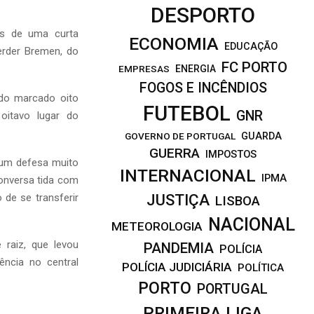
DESPORTO
is de uma curta
ECONOMIA
EDUCAÇÃO
rder Bremen, do
FC PORTO
EMPRESAS
ENERGIA
FOGOS E INCÊNDIOS
ndo marcado oito
FUTEBOL
GNR
oitavo lugar do
GOVERNO DE PORTUGAL
GUARDA
GUERRA
IMPOSTOS
 um defesa muito
INTERNACIONAL
IPMA
onversa tida com
JUSTIÇA
 de se transferir
LISBOA
NACIONAL
METEOROLOGIA
 raiz, que levou
PANDEMIA
POLÍCIA
ência no central
POLÍCIA JUDICIÁRIA
POLÍTICA
PORTO
PORTUGAL
PRIMEIRA LIGA