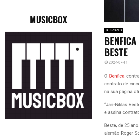
MUSICBOX
DESPORTO
BENFICA
BESTE
2024-07-11
O
Benfica
contra
contrato de cin
na sua página ofi
“Jan-Niklas Bes
e assina contrato
Beste, de 25 ano
alemão Roger Sc