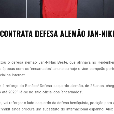
 CONTRATA DEFESA ALEMÃO JAN-NIK
tou o defesa alemão Jan-Niklas Beste, que alinhava no Heidenh
co épocas com os ‘encarnados’, anunciou hoje o vice-campeão portu
cial na Internet.
te é reforço do Benfica! Defesa-esquerdo alemão, de 25 anos, che
 até 2029”, lê-se no sítio oficial dos ‘encarnados’.
s, vai reforçar o lado esquerdo da defesa benfiquista, posição para a
hmidt ainda procura um substituto do internacional espanhol Álex 