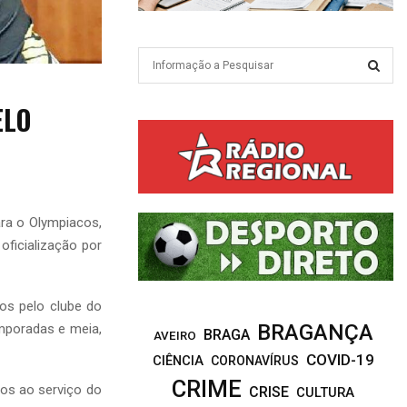
S
e
a
S
ELO
r
c
E
h
f
A
o
r
R
ara o Olympiacos,
:
oficialização por
C
H
os pelo clube do
BRAGANÇA
emporadas e meia,
BRAGA
AVEIRO
COVID-19
CIÊNCIA
CORONAVÍRUS
CRIME
os ao serviço do
CRISE
CULTURA