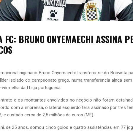
A FC: BRUNO ONYEMAECHI ASSINA P
COS
ternacional nigeriano Bruno Onyemaechi transferiu-se do Boavista p
líder isolado do campeonato grego, numa transferência ainda sem 
a-vermelha da I Liga portuguesa.
ntrato e os montantes envolvidos no negócio não foram detalhad
cordo com a imprensa, o lateral esquerdo terá assinado por três t
8, e custado cerca de 2,5 milhões de euros (ME).
i, de 25 anos, somou cinco golos e quatro assistências em 77 jog