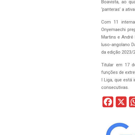
Boavista, ao qu
‘panteras’ a ati
Com 11 interna
Onyemaechi prep
Martins e André 
luso-angolano D
da edição 2023/2
Titular em 17 
funções de extre
I Liga, que está
consecutivas.
F
X
a
c
e