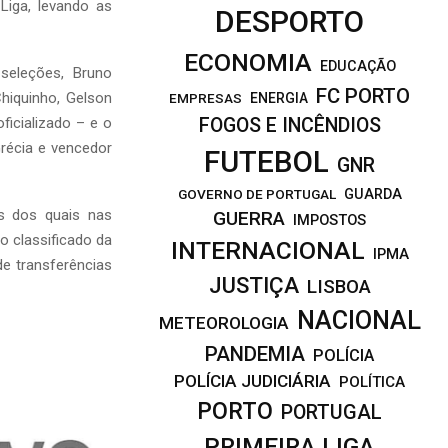
Liga, levando as
DESPORTO
ECONOMIA
EDUCAÇÃO
seleções, Bruno
FC PORTO
hiquinho, Gelson
EMPRESAS
ENERGIA
ficializado – e o
FOGOS E INCÊNDIOS
récia e vencedor
FUTEBOL
GNR
GOVERNO DE PORTUGAL
GUARDA
s dos quais nas
GUERRA
IMPOSTOS
o classificado da
INTERNACIONAL
IPMA
de transferências
JUSTIÇA
LISBOA
NACIONAL
METEOROLOGIA
PANDEMIA
POLÍCIA
POLÍCIA JUDICIÁRIA
POLÍTICA
PORTO
PORTUGAL
PRIMEIRA LIGA