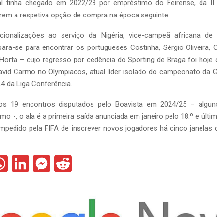
al tinha chegado em 2022/23 por empréstimo do Feirense, da II 
varem a respetiva opção de compra na época seguinte.
cionalizações ao serviço da Nigéria, vice-campeã africana de 
ara-se para encontrar os portugueses Costinha, Sérgio Oliveira, C
Horta – cujo regresso por cedência do Sporting de Braga foi hoje o
avid Carmo no Olympiacos, atual líder isolado do campeonato da G
4 da Liga Conferência.
dos 19 encontros disputados pelo Boavista em 2024/25 – algun
mo -, o ala é a primeira saída anunciada em janeiro pelo 18.º e últim
 impedido pela FIFA de inscrever novos jogadores há cinco janelas 
W
L
M
R
h
i
e
e
a
n
s
d
t
k
s
d