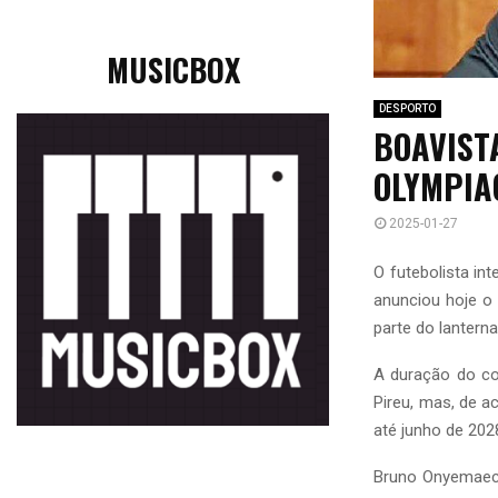
MUSICBOX
DESPORTO
BOAVIST
OLYMPIA
2025-01-27
O futebolista in
anunciou hoje o 
parte do lantern
A duração do co
Pireu, mas, de a
até junho de 202
Bruno Onyemaech