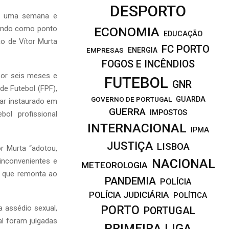
DESPORTO
or uma semana e
 tendo como ponto
ECONOMIA
EDUCAÇÃO
o de Vítor Murta
FC PORTO
EMPRESAS
ENERGIA
FOGOS E INCÊNDIOS
por seis meses e
FUTEBOL
GNR
de Futebol (FPF),
GOVERNO DE PORTUGAL
GUARDA
nar instaurado em
GUERRA
IMPOSTOS
ol profissional
INTERNACIONAL
IPMA
JUSTIÇA
LISBOA
r Murta “adotou,
inconvenientes e
NACIONAL
METEOROLOGIA
o que remonta ao
PANDEMIA
POLÍCIA
POLÍCIA JUDICIÁRIA
POLÍTICA
PORTO
a assédio sexual,
PORTUGAL
al foram julgadas
PRIMEIRA LIGA