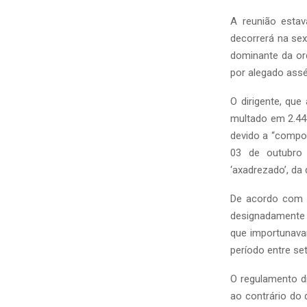
A reunião esta
decorrerá na sex
dominante da or
por alegado assé
O dirigente, qu
multado em 2.448
devido a “compor
03 de outubro 
‘axadrezado’, da
De acordo com o
designadamente 
que importunava
período entre s
O regulamento di
ao contrário do 