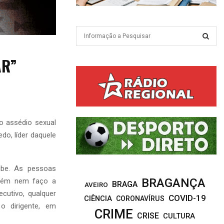
S
e
a
S
AR”
r
c
E
h
f
A
o
r
R
o assédio sexual
:
edo, líder daquele
C
H
ube. As pessoas
BRAGANÇA
guém nem faço a
BRAGA
AVEIRO
utivo, qualquer
COVID-19
CIÊNCIA
CORONAVÍRUS
o dirigente, em
CRIME
CRISE
CULTURA