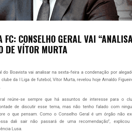
A FC: CONSELHO GERAL VAI “ANALIS
O DE VÍTOR MURTA
l do Boavista vai analisar na sexta-feira a condenação por alegad
clube da I Liga de futebol, Vítor Murta, revelou hoje Arnaldo Figueir
.
ral reúne-se sempre que há assuntos de interesse para o cl
ontade de discutir esse tema, mas não tenho falado com nin
obre o que pensam. Como o Conselho Geral é um órgão não exec
ssa dali sair não passará de uma recomendação”, explicou 
ência Lusa.