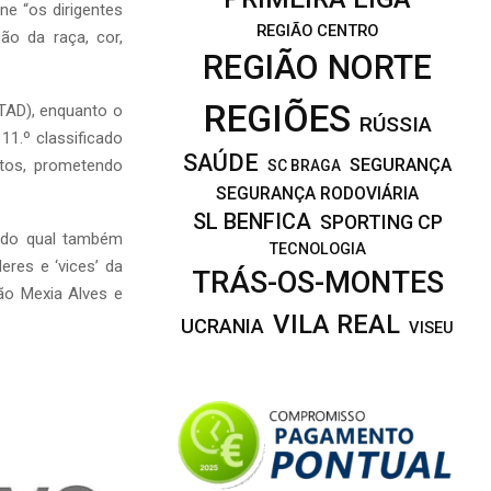
ne “os dirigentes
REGIÃO CENTRO
o da raça, cor,
REGIÃO NORTE
REGIÕES
(TAD), enquanto o
RÚSSIA
1.º classificado
SAÚDE
SEGURANÇA
ctos, prometendo
SC BRAGA
SEGURANÇA RODOVIÁRIA
SL BENFICA
SPORTING CP
, do qual também
TECNOLOGIA
eres e ‘vices’ da
TRÁS-OS-MONTES
ão Mexia Alves e
VILA REAL
UCRANIA
VISEU