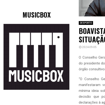
MUSICBOX
DESPORTO
BOAVIST
SITUAÇÃ
2024-09-05
O Conselho Gera
do presidente do 
órgão consultivo
“O Conselho Ge
manifestaram v
mínima ideia s
decisão que po
declarações à ag