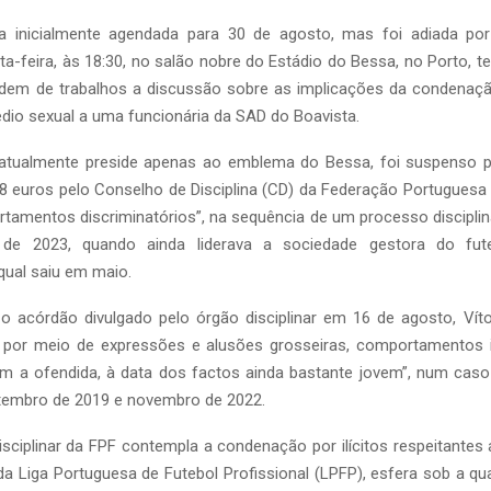
va inicialmente agendada para 30 de agosto, mas foi adiada p
ta-feira, às 18:30, no salão nobre do Estádio do Bessa, no Porto,
dem de trabalhos a discussão sobre as implicações da condenaçã
dio sexual a uma funcionária da SAD do Boavista.
e atualmente preside apenas ao emblema do Bessa, foi suspenso 
 euros pelo Conselho de Disciplina (CD) da Federação Portuguesa 
tamentos discriminatórios”, na sequência de um processo discipli
de 2023, quando ainda liderava a sociedade gestora do futeb
 qual saiu em maio.
 acórdão divulgado pelo órgão disciplinar em 16 de agosto, Víto
por meio de expressões e alusões grosseiras, comportamentos 
m a ofendida, à data dos factos ainda bastante jovem”, num cas
etembro de 2019 e novembro de 2022.
sciplinar da FPF contempla a condenação por ilícitos respeitantes 
da Liga Portuguesa de Futebol Profissional (LPFP), esfera sob a qu