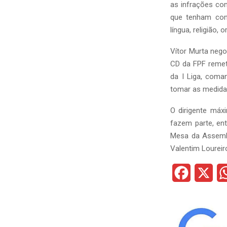
as infrações com
que tenham com
língua, religião,
Vítor Murta nego
CD da FPF remet
da I Liga, coma
tomar as medida
O dirigente máx
fazem parte, ent
Mesa da Assembl
Valentim Loureir
F
X
a
c