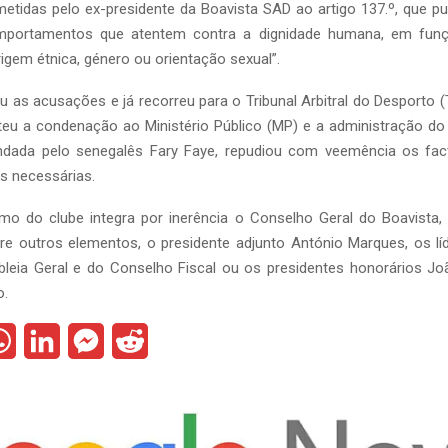
etidas pelo ex-presidente da Boavista SAD ao artigo 137.º, que pu
portamentos que atentem contra a dignidade humana, em funçã
 origem étnica, género ou orientação sexual”.
u as acusações e já recorreu para o Tribunal Arbitral do Desporto 
eu a condenação ao Ministério Público (MP) e a administração do 1
ndada pelo senegalês Fary Faye, repudiou com veemência os fa
s necessárias.
imo do clube integra por inerência o Conselho Geral do Boavista
re outros elementos, o presidente adjunto António Marques, os líd
eia Geral e do Conselho Fiscal ou os presidentes honorários Jo
o.
W
L
M
R
h
i
e
e
a
n
s
d