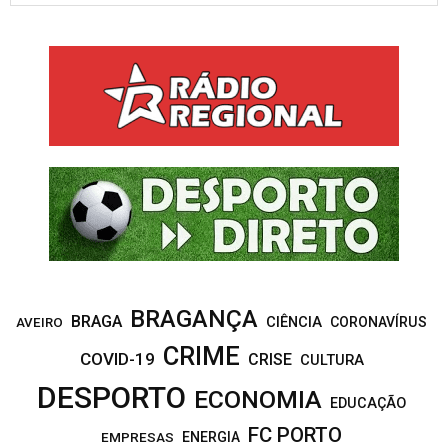
a
S
r
c
E
h
f
A
o
r
R
:
C
H
BRAGANÇA
BRAGA
CIÊNCIA
CORONAVÍRUS
AVEIRO
CRIME
COVID-19
CRISE
CULTURA
DESPORTO
ECONOMIA
EDUCAÇÃO
FC PORTO
EMPRESAS
ENERGIA