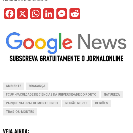
F
X
W
L
M
R
a
h
i
e
e
c
a
n
s
d
e
t
k
s
d
b
s
e
e
i
o
A
d
n
t
o
p
I
g
AMBIENTE
BRAGANÇA
k
p
n
e
FCUP - FACULDADE DE CIÊNCIAS DA UNIVERSIDADE DO PORTO
NATUREZA
r
PARQUE NATURAL DE MONTESINHO
REGIÃO NORTE
REGIÕES
TRÁS-OS-MONTES
VEJA AINDA: