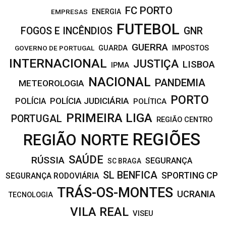
FC PORTO
EMPRESAS
ENERGIA
FUTEBOL
FOGOS E INCÊNDIOS
GNR
GUERRA
IMPOSTOS
GOVERNO DE PORTUGAL
GUARDA
INTERNACIONAL
JUSTIÇA
LISBOA
IPMA
NACIONAL
PANDEMIA
METEOROLOGIA
PORTO
POLÍCIA JUDICIÁRIA
POLÍCIA
POLÍTICA
PRIMEIRA LIGA
PORTUGAL
REGIÃO CENTRO
REGIÕES
REGIÃO NORTE
SAÚDE
RÚSSIA
SEGURANÇA
SC BRAGA
SL BENFICA
SPORTING CP
SEGURANÇA RODOVIÁRIA
TRÁS-OS-MONTES
UCRANIA
TECNOLOGIA
VILA REAL
VISEU