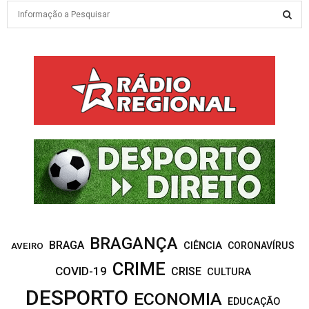
S
e
a
S
r
c
E
h
f
A
o
r
R
:
C
H
BRAGANÇA
BRAGA
CIÊNCIA
CORONAVÍRUS
AVEIRO
CRIME
COVID-19
CRISE
CULTURA
DESPORTO
ECONOMIA
EDUCAÇÃO