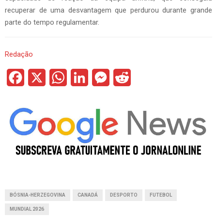
recuperar de uma desvantagem que perdurou durante grande
parte do tempo regulamentar.
Redação
F
X
W
L
M
R
a
h
i
e
e
c
a
n
s
d
e
t
k
s
d
b
s
e
e
i
o
A
d
n
t
o
p
I
g
BÓSNIA-HERZEGOVINA
CANADÁ
DESPORTO
FUTEBOL
k
p
n
e
MUNDIAL 2026
r