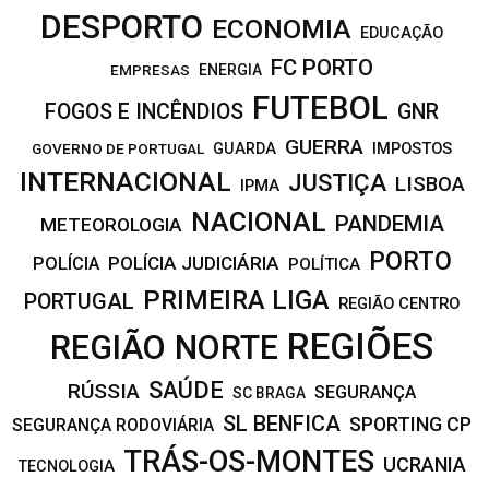
DESPORTO
ECONOMIA
EDUCAÇÃO
FC PORTO
EMPRESAS
ENERGIA
FUTEBOL
FOGOS E INCÊNDIOS
GNR
GUERRA
IMPOSTOS
GOVERNO DE PORTUGAL
GUARDA
INTERNACIONAL
JUSTIÇA
LISBOA
IPMA
NACIONAL
PANDEMIA
METEOROLOGIA
PORTO
POLÍCIA JUDICIÁRIA
POLÍCIA
POLÍTICA
PRIMEIRA LIGA
PORTUGAL
REGIÃO CENTRO
REGIÕES
REGIÃO NORTE
SAÚDE
RÚSSIA
SEGURANÇA
SC BRAGA
SL BENFICA
SPORTING CP
SEGURANÇA RODOVIÁRIA
TRÁS-OS-MONTES
UCRANIA
TECNOLOGIA