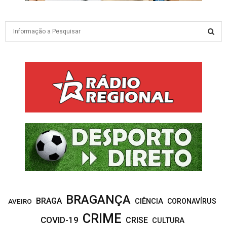
S
e
a
S
r
c
E
h
f
A
o
r
R
:
C
H
BRAGANÇA
BRAGA
CIÊNCIA
CORONAVÍRUS
AVEIRO
CRIME
COVID-19
CRISE
CULTURA