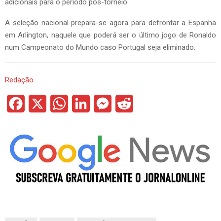
adicionais para o período pós-torneio.
A seleção nacional prepara-se agora para defrontar a Espanha
em Arlington, naquele que poderá ser o último jogo de Ronaldo
num Campeonato do Mundo caso Portugal seja eliminado.
Redação
F
X
W
L
M
R
a
h
i
e
e
c
a
n
s
d
e
t
k
s
d
b
s
e
e
i
o
A
d
n
t
o
p
I
g