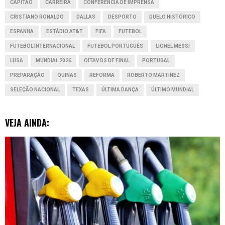
CAPITÃO
CARREIRA
CONFERÊNCIA DE IMPRENSA
k
p
n
e
CRISTIANO RONALDO
DALLAS
DESPORTO
DUELO HISTÓRICO
r
ESPANHA
ESTÁDIO AT&T
FIFA
FUTEBOL
FUTEBOL INTERNACIONAL
FUTEBOL PORTUGUÊS
LIONEL MESSI
LUSA
MUNDIAL 2026
OITAVOS DE FINAL
PORTUGAL
PREPARAÇÃO
QUINAS
REFORMA
ROBERTO MARTÍNEZ
SELEÇÃO NACIONAL
TEXAS
ÚLTIMA DANÇA
ÚLTIMO MUNDIAL
VEJA AINDA: