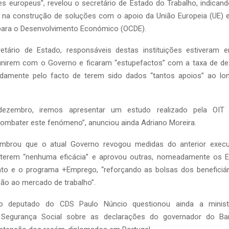
tes europeus”, revelou o secretário de Estado do Trabalho, indica
ar na construção de soluções com o apoio da União Europeia (UE) 
ara o Desenvolvimento Económico (OCDE).
tário de Estado, responsáveis destas instituições estiveram 
unirem com o Governo e ficaram “estupefactos” com a taxa de d
damente pelo facto de terem sido dados “tantos apoios” ao lo
dezembro, iremos apresentar um estudo realizado pela OIT
ombater este fenómeno”, anunciou ainda Adriano Moreira.
embrou que o atual Governo revogou medidas do anterior execu
terem “nenhuma eficácia” e aprovou outras, nomeadamente os Est
to e o programa +Emprego, “reforçando as bolsas dos beneficiá
ão ao mercado de trabalho”.
o deputado do CDS Paulo Núncio questionou ainda a minist
e Segurança Social sobre as declarações do governador do Ba