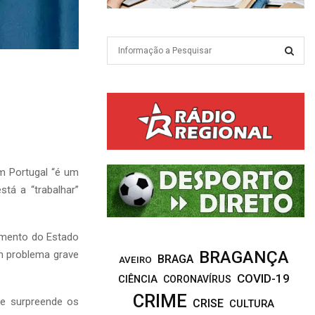
S
e
a
S
r
c
E
h
f
A
o
r
R
m Portugal “é um
:
tá a “trabalhar”
C
H
amento do Estado
BRAGANÇA
m problema grave
BRAGA
AVEIRO
COVID-19
CIÊNCIA
CORONAVÍRUS
CRIME
e surpreende os
CRISE
CULTURA