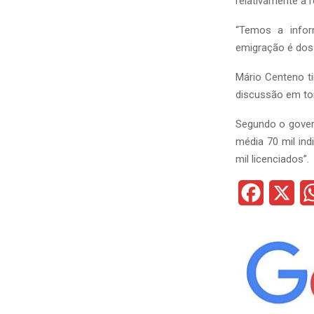
relativamente à
“Temos a info
emigração é dos 
Mário Centeno t
discussão em tor
Segundo o gover
média 70 mil in
mil licenciados”.
F
X
a
c
e
b