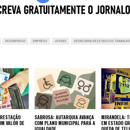
A
d
n
t
p
I
g
p
n
e
r
DESEMPREGO
EMPREGO
JOVENS
SECRETARIA DE ESTADO DO TRABALH
PRESTAÇÃO
SABROSA: AUTARQUIA AVANÇA
MIRANDELA: 
OM VALOR DE
COM PLANO MUNICIPAL PARA A
EM ESTADO GR
IGUALDADE
QUEDA DE TEL