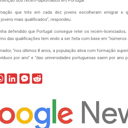
 retenção dos recém-diplomados em Portugal.
rmação que três em cada dez jovens escolheram emigrar e q
jovens mais qualificados”, respondeu.
inha defendido que Portugal consegue reter os recém-licenciados,
no das qualificações tem vindo a ser feita com base em “números 
nador, “nos últimos 8 anos, a população ativa com formação supe
divíduos por ano” e “das universidades portuguesas saem por ano 
W
L
M
R
h
i
e
e
a
n
s
d
t
k
s
d
s
e
e
i