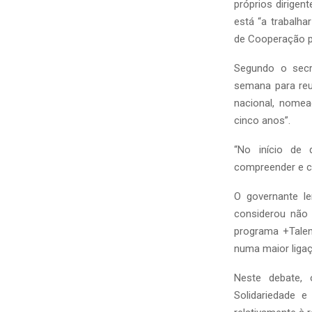
próprios dirigen
está “a trabalh
de Cooperação p
Segundo o secre
semana para re
nacional, nomea
cinco anos”.
“No início de 
compreender e c
O governante l
considerou não 
programa +Talen
numa maior ligaç
Neste debate, 
Solidariedade 