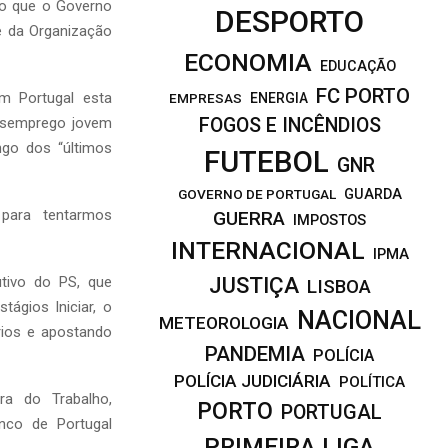
ndo que o Governo
DESPORTO
e da Organização
ECONOMIA
EDUCAÇÃO
FC PORTO
em Portugal esta
EMPRESAS
ENERGIA
esemprego jovem
FOGOS E INCÊNDIOS
ngo dos “últimos
FUTEBOL
GNR
GOVERNO DE PORTUGAL
GUARDA
 para tentarmos
GUERRA
IMPOSTOS
INTERNACIONAL
IPMA
JUSTIÇA
tivo do PS, que
LISBOA
ágios Iniciar, o
NACIONAL
METEOROLOGIA
rios e apostando
PANDEMIA
POLÍCIA
POLÍCIA JUDICIÁRIA
POLÍTICA
ra do Trabalho,
PORTO
PORTUGAL
nco de Portugal
PRIMEIRA LIGA