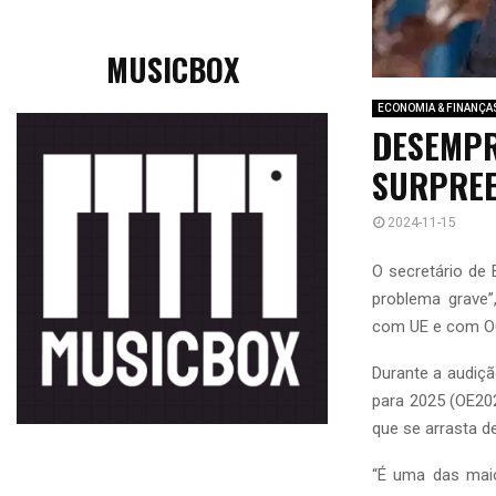
MUSICBOX
ECONOMIA & FINANÇA
DESEMPR
SURPREE
2024-11-15
O secretário de
problema grave”
com UE e com O
Durante a audiç
para 2025 (OE20
que se arrasta d
“É uma das mai