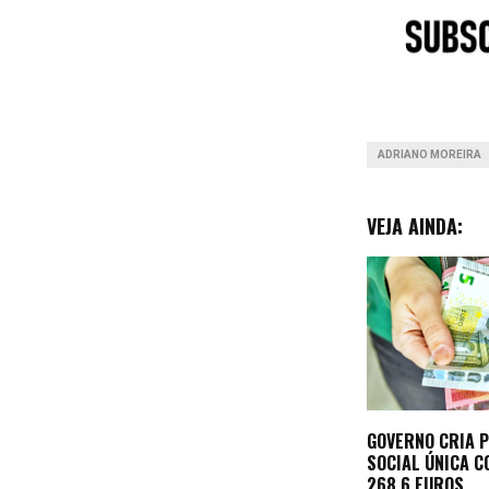
o
o
k
ADRIANO MOREIRA
VEJA AINDA:
GOVERNO CRIA 
SOCIAL ÚNICA C
268,6 EUROS