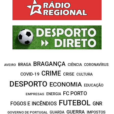
h
f
A
o
r
R
:
C
H
BRAGANÇA
BRAGA
CIÊNCIA
CORONAVÍRUS
AVEIRO
CRIME
COVID-19
CRISE
CULTURA
DESPORTO
ECONOMIA
EDUCAÇÃO
FC PORTO
EMPRESAS
ENERGIA
FUTEBOL
FOGOS E INCÊNDIOS
GNR
GUERRA
IMPOSTOS
GOVERNO DE PORTUGAL
GUARDA