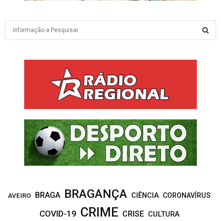
S
e
a
S
r
c
E
h
f
A
o
r
R
:
C
H
BRAGANÇA
BRAGA
CIÊNCIA
CORONAVÍRUS
AVEIRO
CRIME
COVID-19
CRISE
CULTURA