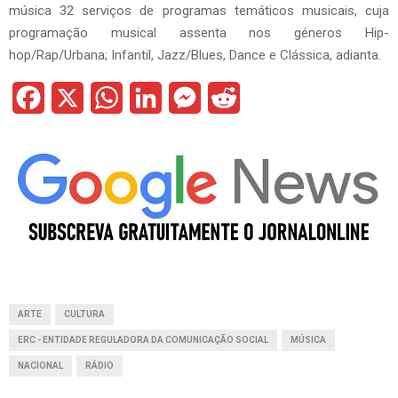
música 32 serviços de programas temáticos musicais, cuja
programação musical assenta nos géneros Hip-
hop/Rap/Urbana; Infantil, Jazz/Blues, Dance e Clássica, adianta.
F
X
W
L
M
R
a
h
i
e
e
c
a
n
s
d
e
t
k
s
d
b
s
e
e
i
o
A
d
n
t
o
p
I
g
ARTE
CULTURA
k
p
n
e
ERC - ENTIDADE REGULADORA DA COMUNICAÇÃO SOCIAL
MÚSICA
r
NACIONAL
RÁDIO