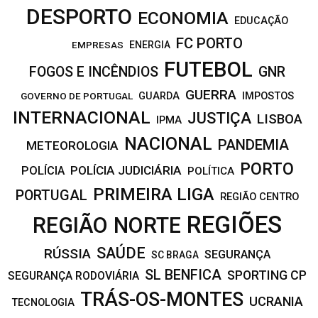
DESPORTO
ECONOMIA
EDUCAÇÃO
FC PORTO
EMPRESAS
ENERGIA
FUTEBOL
FOGOS E INCÊNDIOS
GNR
GUERRA
IMPOSTOS
GOVERNO DE PORTUGAL
GUARDA
INTERNACIONAL
JUSTIÇA
LISBOA
IPMA
NACIONAL
PANDEMIA
METEOROLOGIA
PORTO
POLÍCIA JUDICIÁRIA
POLÍCIA
POLÍTICA
PRIMEIRA LIGA
PORTUGAL
REGIÃO CENTRO
REGIÕES
REGIÃO NORTE
SAÚDE
RÚSSIA
SEGURANÇA
SC BRAGA
SL BENFICA
SPORTING CP
SEGURANÇA RODOVIÁRIA
TRÁS-OS-MONTES
UCRANIA
TECNOLOGIA