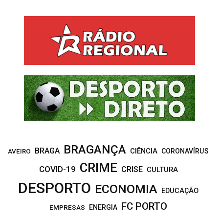
a
S
r
c
E
h
f
A
o
r
R
:
C
H
BRAGANÇA
BRAGA
CIÊNCIA
CORONAVÍRUS
AVEIRO
CRIME
COVID-19
CRISE
CULTURA
DESPORTO
ECONOMIA
EDUCAÇÃO
FC PORTO
EMPRESAS
ENERGIA